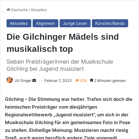
Startseite
/
Aktuelles
Aktuelles
Allgemein
Junge Leser
Künstler/Bands
Die Gilchinger Mädels sind
musikalisch top
Sieben Preisträgerinnen der Musikschule
Gilching bei Jugend musiziert
Sende
Uli Singer
Februar 7, 2023
928
2 Minuten gelesen
uns
eine
Gilching – Die Stimmung war heiter. Trafen sich doch die
E-
heimischen Preisträger vom diesjährigen
Mail
Regionalwettbewerb „Jugend musiziert“, um sich in der
Musikschule Gilching für ein gemeinsames Foto in Pose
zu stellen. Einhellige Meinung: Musizieren macht riesig
Spaß, auch wenn beruflich andere Ziele angepeilt