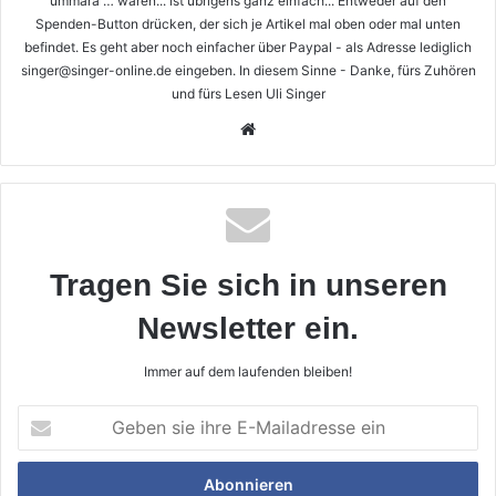
ummara … wären... ist übrigens ganz einfach... Entweder auf den
Spenden-Button drücken, der sich je Artikel mal oben oder mal unten
befindet. Es geht aber noch einfacher über Paypal - als Adresse lediglich
singer@singer-online.de eingeben. In diesem Sinne - Danke, fürs Zuhören
und fürs Lesen Uli Singer
Webseite
Tragen Sie sich in unseren
Newsletter ein.
Immer auf dem laufenden bleiben!
Geben
sie
ihre
E-