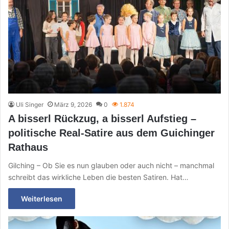
Uli Singer
März 9, 2026
0
1.874
A bisserl Rückzug, a bisserl Aufstieg –
politische Real-Satire aus dem Guichinger
Rathaus
Gilching – Ob Sie es nun glauben oder auch nicht – manchmal
schreibt das wirkliche Leben die besten Satiren. Hat…
Weiterlesen