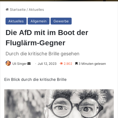
Startseite
/
Aktuelles
Aktuelles
Allgemein
Gewerbe
Die AfD mit im Boot der
Fluglärm-Gegner
Durch die kritische Brille gesehen
Sende
Uli Singer
Juli 12, 2023
2.902
3 Minuten gelesen
uns
eine
Ein Blick durch die kritische Brille
E-
Mail