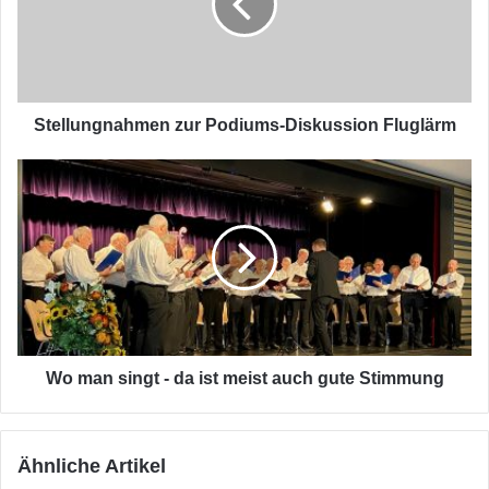
Fluglärm
Stellungnahmen zur Podiums-Diskussion Fluglärm
Wo
man
singt
-
da
ist
meist
auch
gute
Stimmung
Wo man singt - da ist meist auch gute Stimmung
Ähnliche Artikel