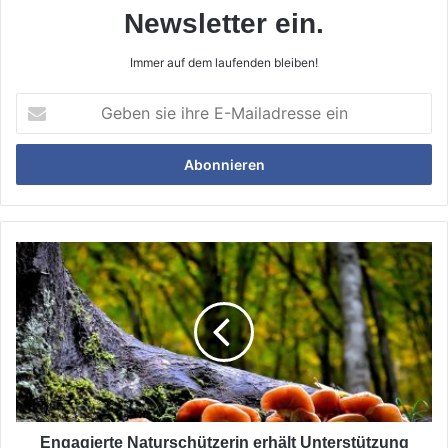
Newsletter ein.
Immer auf dem laufenden bleiben!
Geben
sie
ihre
E-
Mailadresse
ein
Engagierte
Naturschützerin
erhält
Unterstützung
Engagierte Naturschützerin erhält Unterstützung