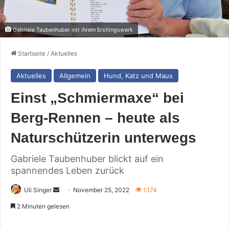
Gabriele Taubenhuber mit ihrem Erstlingswerk
Startseite
/
Aktuelles
Aktuelles
Allgemein
Hund, Katz und Maus
Einst „Schmiermaxe“ bei
Berg-Rennen – heute als
Naturschützerin unterwegs
Gabriele Taubenhuber blickt auf ein
spannendes Leben zurück
Sende
Uli Singer
November 25, 2022
1.174
uns
2 Minuten gelesen
eine
E-