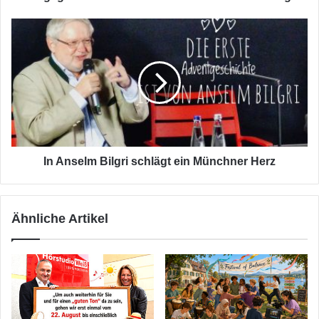
In
Anselm
Bilgri
schlägt
ein
Münchner
Herz
In Anselm Bilgri schlägt ein Münchner Herz
Ähnliche Artikel