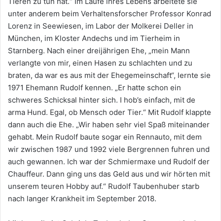
Tieren zu tun hat.“ Im Laufe ihres Lebens arbeitete sie
unter anderem beim Verhaltensforscher Professor Konrad
Lorenz in Seewiesen, im Labor der Molkerei Deller in
München, im Kloster Andechs und im Tierheim in
Starnberg. Nach einer dreijährigen Ehe, „mein Mann
verlangte von mir, einen Hasen zu schlachten und zu
braten, da war es aus mit der Ehegemeinschaft“, lernte sie
1971 Ehemann Rudolf kennen. „Er hatte schon ein
schweres Schicksal hinter sich. I hob’s einfach, mit de
arma Hund. Egal, ob Mensch oder Tier.“ Mit Rudolf klappte
dann auch die Ehe. „Wir haben sehr viel Spaß miteinander
gehabt. Mein Rudolf baute sogar ein Rennauto, mit dem
wir zwischen 1987 und 1992 viele Bergrennen fuhren und
auch gewannen. Ich war der Schmiermaxe und Rudolf der
Chauffeur. Dann ging uns das Geld aus und wir hörten mit
unserem teuren Hobby auf.“ Rudolf Taubenhuber starb
nach langer Krankheit im September 2018.