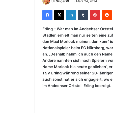
Sende
Uli Singer
März 24, 2024
uns
Facebook
X
LinkedIn
Tumblr
Pinterest
R
eine
E-
Mail
Erling – War man im Andechser Ortstei
Stadler, erhielt man nur selten eine zu
den Maxl Morlock meinen, den kenn‘ ic
Nationalspieler beim FC Nürnberg, war
an. „Deshalb nahm ich auch den Namen
Andere nannten sich nach Spielern vo
Name Morlock bis heute geblieben“, erz
TSV Erling während seiner 20-jährige
auch sonst hat er sich engagiert, wo
im Andechser Ortsteil Erling beerdigt.