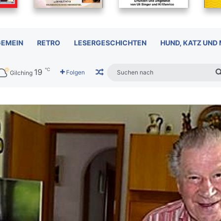
GEMEIN
RETRO
LESERGESCHICHTEN
HUND, KATZ UND
℃
19
Zufälliger Artikel
Folgen
Gilching