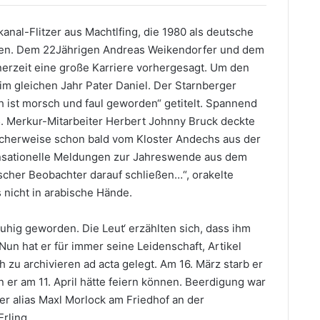
kanal-Flitzer aus Machtlfing, die 1980 als deutsche
gten. Dem 22Jährigen Andreas Weikendorfer und dem
erzeit eine große Karriere vorhergesagt. Um den
 im gleichen Jahr Pater Daniel. Der Starnberger
h ist morsch und faul geworden“ getitelt. Spannend
. Merkur-Mitarbeiter Herbert Johnny Bruck deckte
icherweise schon bald vom Kloster Andechs aus der
nsationelle Meldungen zur Jahreswende aus dem
scher Beobachter darauf schließen…“, orakelte
s nicht in arabische Hände.
 ruhig geworden. Die Leut‘ erzählten sich, dass ihm
Nun hat er für immer seine Leidenschaft, Artikel
zu archivieren ad acta gelegt. Am 16. März starb er
 er am 11. April hätte feiern können. Beerdigung war
er alias Maxl Morlock am Friedhof an der
rling.