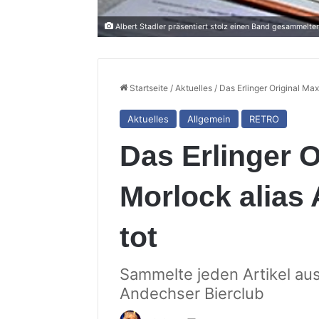
Albert Stadler präsentiert stolz einen Band gesammelter
Startseite
/
Aktuelles
/
Das Erlinger Original Maxl
Aktuelles
Allgemein
RETRO
Das Erlinger O
Morlock alias 
tot
Sammelte jeden Artikel au
Andechser Bierclub