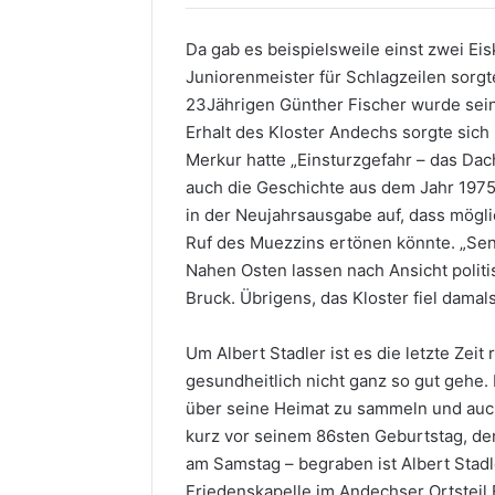
Da gab es beispielsweile einst zwei Eis
Juniorenmeister für Schlagzeilen sor
23Jährigen Günther Fischer wurde sein
Erhalt des Kloster Andechs sorgte sich
Merkur hatte „Einsturzgefahr – das Dac
auch die Geschichte aus dem Jahr 1975
in der Neujahrsausgabe auf, dass mögl
Ruf des Muezzins ertönen könnte. „Se
Nahen Osten lassen nach Ansicht politi
Bruck. Übrigens, das Kloster fiel damal
Um Albert Stadler ist es die letzte Zeit
gesundheitlich nicht ganz so gut gehe. 
über seine Heimat zu sammeln und auch 
kurz vor seinem 86sten Geburtstag, den
am Samstag – begraben ist Albert Stadl
Friedenskapelle im Andechser Ortsteil E