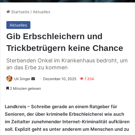
Startseite
/
Aktuelles
Aktuelles
Gib Erbschleichern und
Trickbetrügern keine Chance
Sterbenden Onkel im Krankenhaus bedroht, um
an das Erbe zu kommen
Sende
Uli Singer
Dezember 10, 2025
7.354
uns
2 Minuten gelesen
eine
E-
Landkreis – Schreibe gerade an einem Ratgeber für
Mail
Senioren, der über kriminelle Erbschleicherei wie auch
im Zeitalter zunehmender Internet-Kriminalität aufklären
soll. Explizit geht es unter anderem um Menschen und zu