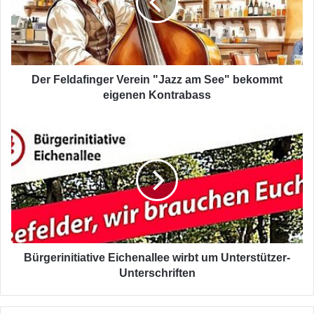
am
See"
bekommt
eigenen
Kontrabass
Der Feldafinger Verein "Jazz am See" bekommt
eigenen Kontrabass
Bürgerinitiative
Eichenallee
wirbt
um
Unterstützer-
Unterschriften
Bürgerinitiative Eichenallee wirbt um Unterstützer-
Unterschriften