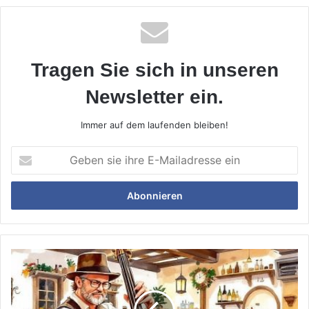
Tragen Sie sich in unseren
Newsletter ein.
Immer auf dem laufenden bleiben!
Geben
sie
ihre
E-
Mailadresse
ein
Der
Feldafinger
Verein
"Jazz