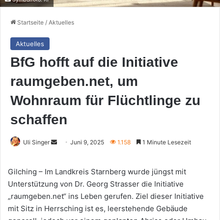
Startseite
/
Aktuelles
Aktuelles
BfG hofft auf die Initiative
raumgeben.net, um
Wohnraum für Flüchtlinge zu
schaffen
Sende
Uli Singer
Juni 9, 2025
1.158
1 Minute Lesezeit
uns
eine
Gilching – Im Landkreis Starnberg wurde jüngst mit
E-
Unterstützung von Dr. Georg Strasser die Initiative
Mail
„raumgeben.net“ ins Leben gerufen. Ziel dieser Initiative
mit Sitz in Herrsching ist es, leerstehende Gebäude