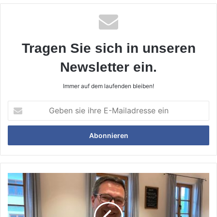
Tragen Sie sich in unseren
Newsletter ein.
Immer auf dem laufenden bleiben!
Geben
sie
ihre
E-
Mailadresse
ein
Erstrebenswert
in
den
60igern