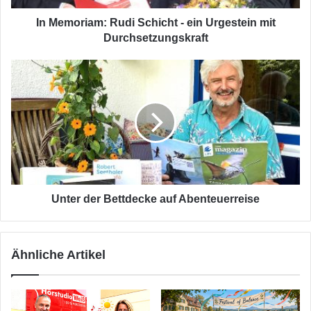
Durchsetzungskraft
In Memoriam: Rudi Schicht - ein Urgestein mit
Durchsetzungskraft
Unter
der
Bettdecke
auf
Abenteuerreise
Unter der Bettdecke auf Abenteuerreise
Ähnliche Artikel