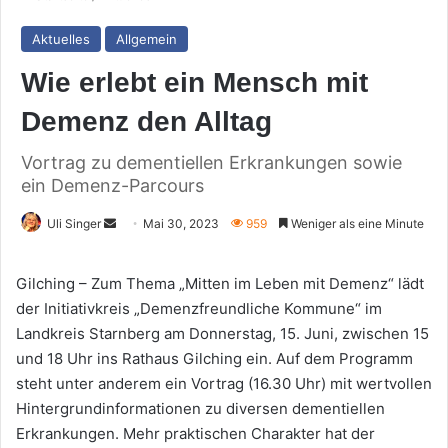
Aktuelles
Allgemein
Wie erlebt ein Mensch mit
Demenz den Alltag
Vortrag zu dementiellen Erkrankungen sowie
ein Demenz-Parcours
Sende
Uli Singer
Mai 30, 2023
959
Weniger als eine Minute
uns
eine
Gilching – Zum Thema „Mitten im Leben mit Demenz“ lädt
E-
der Initiativkreis „Demenzfreundliche Kommune“ im
Mail
Landkreis Starnberg am Donnerstag, 15. Juni, zwischen 15
und 18 Uhr ins Rathaus Gilching ein. Auf dem Programm
steht unter anderem ein Vortrag (16.30 Uhr) mit wertvollen
Hintergrundinformationen zu diversen dementiellen
Erkrankungen. Mehr praktischen Charakter hat der