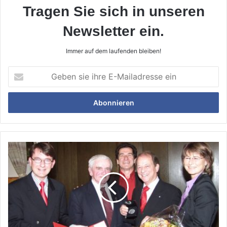
Tragen Sie sich in unseren
Newsletter ein.
Immer auf dem laufenden bleiben!
Geben
sie
ihre
E-
Mailadresse
ein
In
Memoriam:
Rudi
Schicht
-
ein
Urgestein
mit