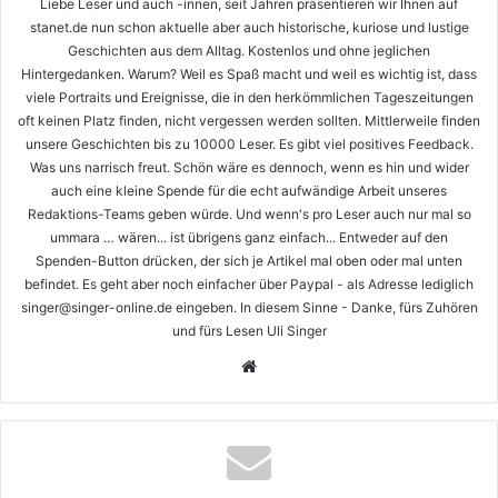
Liebe Leser und auch -innen, seit Jahren präsentieren wir Ihnen auf
stanet.de nun schon aktuelle aber auch historische, kuriose und lustige
Geschichten aus dem Alltag. Kostenlos und ohne jeglichen
Hintergedanken. Warum? Weil es Spaß macht und weil es wichtig ist, dass
viele Portraits und Ereignisse, die in den herkömmlichen Tageszeitungen
oft keinen Platz finden, nicht vergessen werden sollten. Mittlerweile finden
unsere Geschichten bis zu 10000 Leser. Es gibt viel positives Feedback.
Was uns narrisch freut. Schön wäre es dennoch, wenn es hin und wider
auch eine kleine Spende für die echt aufwändige Arbeit unseres
Redaktions-Teams geben würde. Und wenn's pro Leser auch nur mal so
ummara … wären... ist übrigens ganz einfach... Entweder auf den
Spenden-Button drücken, der sich je Artikel mal oben oder mal unten
befindet. Es geht aber noch einfacher über Paypal - als Adresse lediglich
singer@singer-online.de eingeben. In diesem Sinne - Danke, fürs Zuhören
und fürs Lesen Uli Singer
Webseite