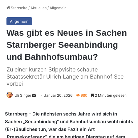
Startseite
/
Aktuelles
/
Allgemein
Allgemein
Was gibt es Neues in Sachen
Starnberger Seeanbindung
und Bahnhofsumbau?
Zu einer kurzen Stippvisite schaute
Staatssekretär Ulrich Lange am Bahnhof See
vorbei
Sende
Uli Singer
Januar 20, 2026
980
2 Minuten gelesen
uns
eine
Starnberg – Die nächsten sechs Jahre wird sich in
E-
Sachen „Seeanbindung“ und Bahnhofsumbau wohl nichts
Mail
(Er-)Bauliches tun, war das Fazit ein Art
„Pressekonferenz“, die am heutigen Dienstag auf dem