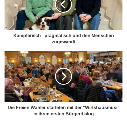
den
Menschen
zugewandt
Kämpferisch - pragmatisch und den Menschen
zugewandt
Die
Freien
Wähler
starteten
mit
der
"Wirtshausmusi"
in
ihren
ersten
Die Freien Wähler starteten mit der "Wirtshausmusi"
Bürgerdialog
in ihren ersten Bürgerdialog