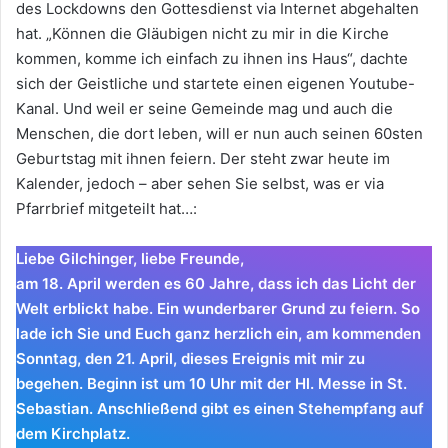
des Lockdowns den Gottesdienst via Internet abgehalten
hat. „Können die Gläubigen nicht zu mir in die Kirche
kommen, komme ich einfach zu ihnen ins Haus“, dachte
sich der Geistliche und startete einen eigenen Youtube-
Kanal. Und weil er seine Gemeinde mag und auch die
Menschen, die dort leben, will er nun auch seinen 60sten
Geburtstag mit ihnen feiern. Der steht zwar heute im
Kalender, jedoch – aber sehen Sie selbst, was er via
Pfarrbrief mitgeteilt hat…:
Liebe Gilchinger, liebe Freunde,
am 18. April werden es 60 Jahre, dass ich das Licht der
Welt erblickt habe. Ein wunderbarer Grund zu feiern. So
lade ich Sie und Euch ganz herzlich ein, am kommenden
Sonntag, den 21. April, dieses Ereignis mit mir zu
begehen. Beginn ist um 10 Uhr mit der Hl. Messe in St.
Sebastian. Anschließend gibt es einen Stehempfang auf
dem Kirchplatz.