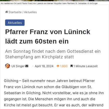
Startseite
/
Aktuelles
Aktuelles
Pfarrer Franz von Lüninck
lädt zum 60sten ein
Am Sonntag findet nach dem Gottesdienst ein
Stehempfang am Kirchplatz statt
Sende
Uli Singer
April 18, 2024
1.930
1 Minute Lesezeit
uns
eine
Gilching – Seit nunmehr neun Jahren betreut Pfarrer
E-
Franz von Lüninck nun schon die Gläubigen von St.
Mail
Sebastian in Gilching. Nicht vorstellbar, wie es je ohne ihn
gegangen ist. Die Menschen mögen ihn und auch die
Kirche ist meist gut besucht. Er war es auch, der während