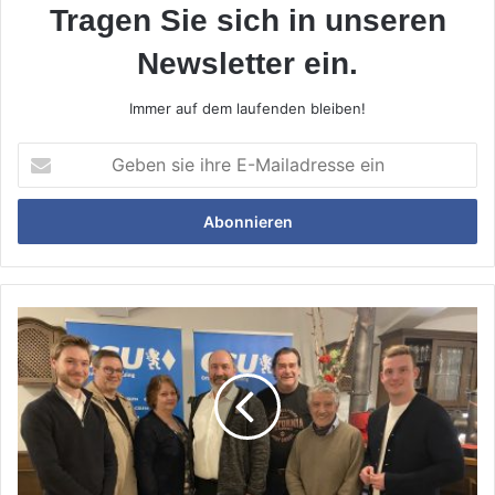
Tragen Sie sich in unseren
Newsletter ein.
Immer auf dem laufenden bleiben!
Geben
sie
ihre
E-
Mailadresse
ein
Roland
Schrafstetter
bleibt
Gilchings
CSU-
Ortsvorsitzender