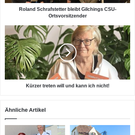
Roland Schrafstetter bleibt Gilchings CSU-
Ortsvorsitzender
Kürzer
treten
will
und
kann
ich
nicht!
Kürzer treten will und kann ich nicht!
Ähnliche Artikel