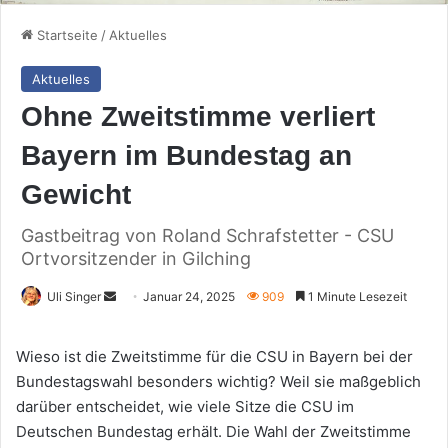
Startseite
/
Aktuelles
Aktuelles
Ohne Zweitstimme verliert
Bayern im Bundestag an
Gewicht
Gastbeitrag von Roland Schrafstetter - CSU
Ortvorsitzender in Gilching
Sende
Uli Singer
Januar 24, 2025
909
1 Minute Lesezeit
uns
eine
Wieso ist die Zweitstimme für die CSU in Bayern bei der
E-
Bundestagswahl besonders wichtig? Weil sie maßgeblich
Mail
darüber entscheidet, wie viele Sitze die CSU im
Deutschen Bundestag erhält. Die Wahl der Zweitstimme