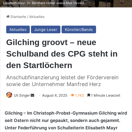
Elisabeth Mayr, Dr. Bernhard Huber sowie Max Osvald
Startseite
/
Aktuelles
Aktuelles
Junge Leser
Künstler/Bands
Gilching groovt – neue
Schulband des CPG steht in
den Startlöchern
Anschubfinanzierung leistet der Förderverein
sowie der Unternehmer Manfred Herz
Sende
Uli Singer
August 4, 2025
1.743
1 Minute Lesezeit
uns
eine
Gilching – Im Christoph-Probst-Gymnasium Gilching wird
E-
seit Ostern nicht nur gepaukt, sondern auch gejammt.
Mail
Unter Federführung von Schulleiterin Elisabeth Mayr