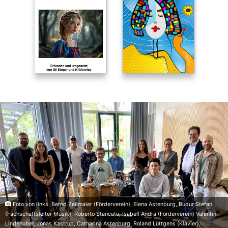
Foto von links: Bernd Zeilmaier (Förderverein), Elena Astenburg, Budur Stefan
(Fachschaftsleiter Musik), Roberto Stancato, Isabell Andrä (Förderverein) Valentin
Lindehuber, Jonas Kastrup, Catharina Astenburg, Roland Lüttgens (Klavier),