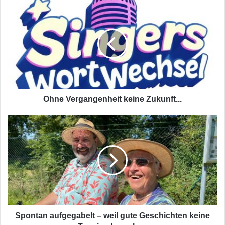
Ohne
Vergangenheit
keine
Zukunft...
Ohne Vergangenheit keine Zukunft...
Spontan
aufgegabelt
–
weil
gute
Geschichten
keine
Termine
brauchen
Spontan aufgegabelt – weil gute Geschichten keine