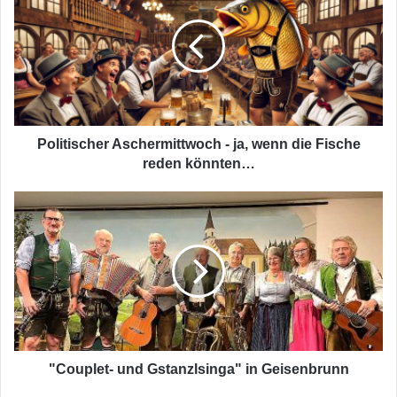
-
ja,
wenn
die
Fische
reden
könnten…
Politischer Aschermittwoch - ja, wenn die Fische
reden könnten…
"Couplet-
und
Gstanzlsinga"
in
Geisenbrunn
"Couplet- und Gstanzlsinga" in Geisenbrunn