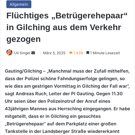
Allgemein
Flüchtiges „Betrügerehepaar“
in Gilching aus dem Verkehr
gezogen
Sende
Uli Singer
März 5, 2025
1.438
1 Minute Lesezeit
uns
eine
Gauting/Gilching – „Manchmal muss der Zufall mithelfen,
E-
dass der Polizei schöne Fahndungserfolge gelingen, so
Mail
wie dies am gestrigen Vormittag in Gilching der Fall war“,
sagt Andreas Ruch, Leiter der PI Gauting. Gegen 11.30
Uhr seien über den Polizeinotruf der Anruf eines
43jährigen Mannes aus Herrsching eingegangen. Er habe
mitgeteilt, dass er in Gilching ein gesuchtes
„Betrügerehepaar“ auf dem Parkplatz einer großen
Tankstelle in der Landsberger Straße wiedererkannt