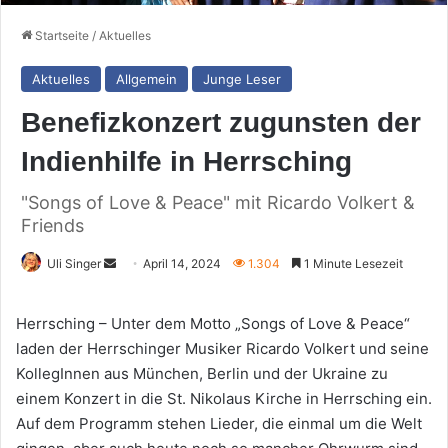
Startseite
/
Aktuelles
Aktuelles
Allgemein
Junge Leser
Benefizkonzert zugunsten der
Indienhilfe in Herrsching
"Songs of Love & Peace" mit Ricardo Volkert &
Friends
Sende
Uli Singer
April 14, 2024
1.304
1 Minute Lesezeit
uns
eine
Herrsching – Unter dem Motto „Songs of Love & Peace“
E-
laden der Herrschinger Musiker Ricardo Volkert und seine
Mail
KollegInnen aus München, Berlin und der Ukraine zu
einem Konzert in die St. Nikolaus Kirche in Herrsching ein.
Auf dem Programm stehen Lieder, die einmal um die Welt