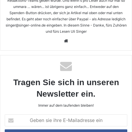
Redaktions-Teams geben würde. Und wenn's pro Leser auch nur mal so
ummara … wären... ist übrigens ganz einfach... Entweder auf den
Spenden-Button drücken, der sich je Artikel mal oben oder mal unten
befindet. Es geht aber noch einfacher über Paypal - als Adresse lediglich
singer@singer-online.de eingeben. In diesem Sinne - Danke, fürs Zuhören
und fürs Lesen Uli Singer
Webseite
Tragen Sie sich in unseren
Newsletter ein.
Immer auf dem laufenden bleiben!
Geben
sie
ihre