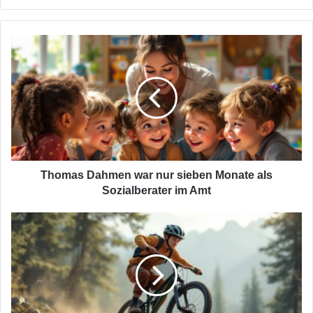
ein
Thomas
Dahmen
war
nur
sieben
Monate
als
Sozialberater
im
Amt
Thomas Dahmen war nur sieben Monate als
Sozialberater im Amt
Dreister
Fahrraddieb
überführt
sich
selbst