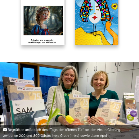
Begrüßten anlässlich des "Tags der offenen Tür" bei der Vhs in Gilching
zwischen 200 und 300 Gäste: Imke Gloth (links) sowie Liane Apel