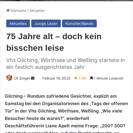
Startseite
/
Aktuelles
Aktuelles
Junge Leser
Künstler/Bands
75 Jahre alt – doch kein
bisschen leise
Vhs Gilching, Wörthsee und Weßling startete in
ein festlich ausgerichtetes Jahr
Sende
Uli Singer
Februar 16, 2025
1.180
1 Minute Lesezeit
uns
eine
Gilching – Rundum zufriedene Gesichter, explizit am
E-
Samstag bei den Organisatorinnen des „Tags der offenen
Mail
Tür“ in der Vhs Gilching, Wörthsee, Weßling. „Wie viele
Besucher heute da waren?“, wiederholt
Geschäftsführerin Liane Apelt meine Frage. „200? 300?