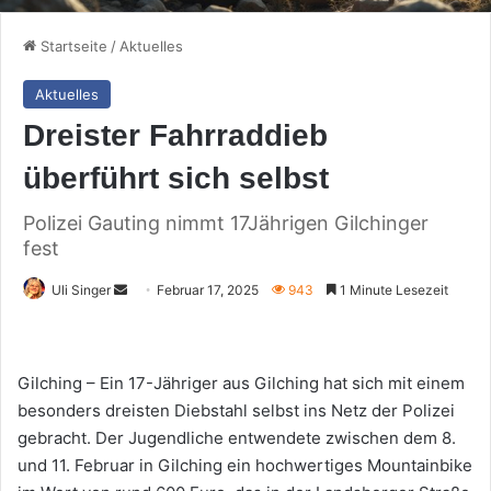
Startseite
/
Aktuelles
Aktuelles
Dreister Fahrraddieb
überführt sich selbst
Polizei Gauting nimmt 17Jährigen Gilchinger
fest
Sende
Uli Singer
Februar 17, 2025
943
1 Minute Lesezeit
uns
eine
E-
Gilching – Ein 17-Jähriger aus Gilching hat sich mit einem
Mail
besonders dreisten Diebstahl selbst ins Netz der Polizei
gebracht. Der Jugendliche entwendete zwischen dem 8.
und 11. Februar in Gilching ein hochwertiges Mountainbike