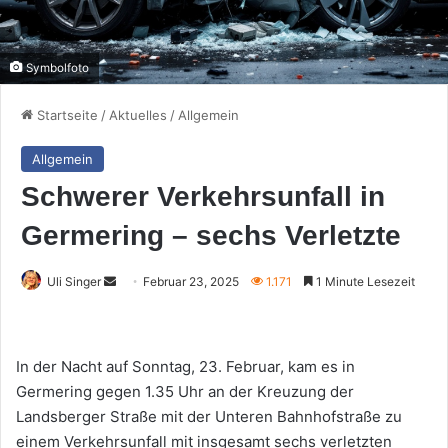
Symbolfoto
Startseite
/
Aktuelles
/
Allgemein
Allgemein
Schwerer Verkehrsunfall in
Germering – sechs Verletzte
Sende
Uli Singer
Februar 23, 2025
1.171
1 Minute Lesezeit
uns
eine
E-
In der Nacht auf Sonntag, 23. Februar, kam es in
Mail
Germering gegen 1.35 Uhr an der Kreuzung der
Landsberger Straße mit der Unteren Bahnhofstraße zu
einem Verkehrsunfall mit insgesamt sechs verletzten