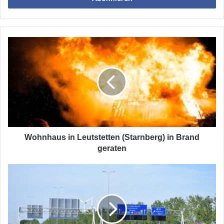
Mailadresse
ein
Wohnhaus
in
Leutstetten
(Starnberg)
in
Brand
geraten
Wohnhaus in Leutstetten (Starnberg) in Brand
geraten
Protest
der
Bäuerinnen
und
Bauern
geht