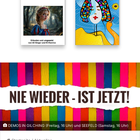
DEMOS IN GILCHING (Freitag, 16 Uhr) und SEEFELD (Samstag, 16 Uhr)