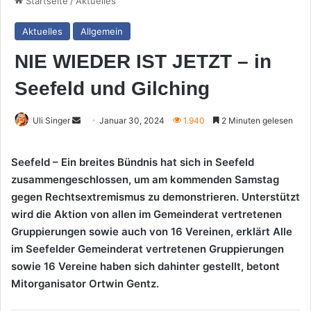
Startseite
/
Aktuelles
Aktuelles
Allgemein
NIE WIEDER IST JETZT – in
Seefeld und Gilching
Sende
Uli Singer
Januar 30, 2024
1.940
2 Minuten gelesen
uns
eine
Seefeld – Ein breites Bündnis hat sich in Seefeld
E-
zusammengeschlossen, um am kommenden Samstag
Mail
gegen Rechtsextremismus zu demonstrieren. Unterstützt
wird die Aktion von allen im Gemeinderat vertretenen
Gruppierungen sowie auch von 16 Vereinen, erklärt Alle
im Seefelder Gemeinderat vertretenen Gruppierungen
sowie 16 Vereine haben sich dahinter gestellt, betont
Mitorganisator Ortwin Gentz.