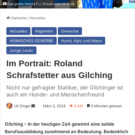
Das große Vorbild F.J. Strauß stets im Blick
Startseite
/
Aktuelles
Aktuelles
Allgemein
Gewerbe
HEIMISCHES GEWERBE
Hund, Katz und Maus
Junge Leser
Im Portrait: Roland
Schrafstetter aus Gilching
Nicht nur gefragter Statiker, der Gilchinger ist
auch ein Hunde- und Menschenfreund
Sende
Uli Singer
März 2, 2024
3.461
3 Minuten gelesen
uns
eine
Gilching – In der heutigen Zeit gewinnt eine solide
E-
Berufsausbildung zunehmend an Bedeutung. Bedenklich
Mail