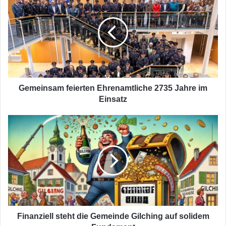
feierten
Ehrenamtliche
2735
Jahre
im
Einsatz
Gemeinsam feierten Ehrenamtliche 2735 Jahre im
Einsatz
Finanziell
steht
die
Gemeinde
Gilching
auf
solidem
Fundament
Finanziell steht die Gemeinde Gilching auf solidem