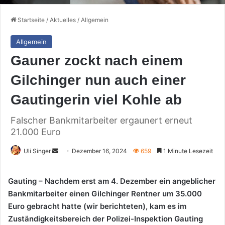
Startseite
/
Aktuelles
/
Allgemein
Allgemein
Gauner zockt nach einem
Gilchinger nun auch einer
Gautingerin viel Kohle ab
Falscher Bankmitarbeiter ergaunert erneut
21.000 Euro
Sende
Uli Singer
Dezember 16, 2024
659
1 Minute Lesezeit
uns
eine
Gauting – Nachdem erst am 4. Dezember ein angeblicher
E-
Bankmitarbeiter einen Gilchinger Rentner um 35.000
Mail
Euro gebracht hatte (wir berichteten), kam es im
Zuständigkeitsbereich der Polizei-Inspektion Gauting