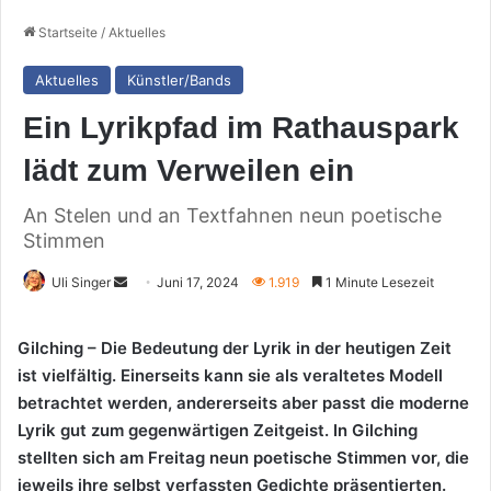
Startseite
/
Aktuelles
Aktuelles
Künstler/Bands
Ein Lyrikpfad im Rathauspark
lädt zum Verweilen ein
An Stelen und an Textfahnen neun poetische
Stimmen
Sende
Uli Singer
Juni 17, 2024
1.919
1 Minute Lesezeit
uns
eine
Gilching – Die Bedeutung der Lyrik in der heutigen Zeit
E-
ist vielfältig. Einerseits kann sie als veraltetes Modell
Mail
betrachtet werden, andererseits aber passt die moderne
Lyrik gut zum gegenwärtigen Zeitgeist. In Gilching
stellten sich am Freitag neun poetische Stimmen vor, die
jeweils ihre selbst verfassten Gedichte präsentierten.