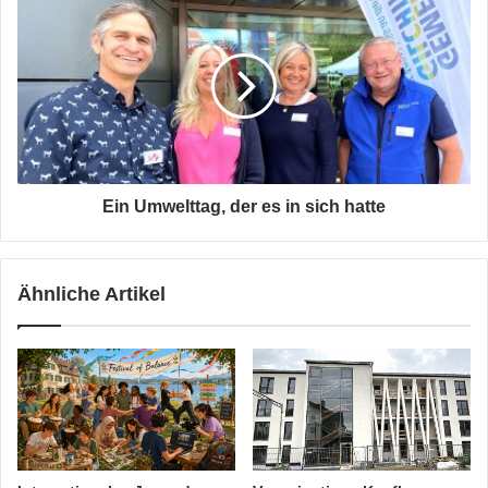
Umwelttag,
der
es
in
sich
hatte
Ein Umwelttag, der es in sich hatte
Ähnliche Artikel