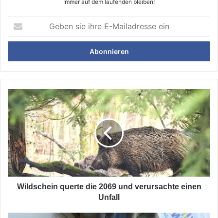
Immer auf dem laufenden bleiben!
Geben
sie
ihre
E-
Mailadresse
ein
Wildschein
querte
die
2069
und
verursachte
einen
Unfall
Wildschein querte die 2069 und verursachte einen
Unfall
Ein