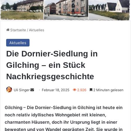
Startseite
/
Aktuelles
Aktuelles
Die Dornier-Siedlung in
Gilching – ein Stück
Nachkriegsgeschichte
Sende
Uli Singer
Februar 18, 2025
2.926
2 Minuten gelesen
uns
eine
Gilching – Die Dornier-Siedlung in Gilching ist heute ein
E-
noch relativ idyllisches Wohngebiet mit kleinen,
Mail
charmanten Häusern, doch ihr Ursprung liegt in einer
bewegten und von Wandel geprägten Zeit. Sie wurde in