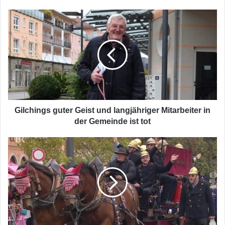
Gilchings
guter
Geist
und
langjähriger
Mitarbeiter
in
der
Gemeinde
ist
Gilchings guter Geist und langjähriger Mitarbeiter in
tot
der Gemeinde ist tot
A
bißerl
Wiesn
für
dahoam
Gebliebene