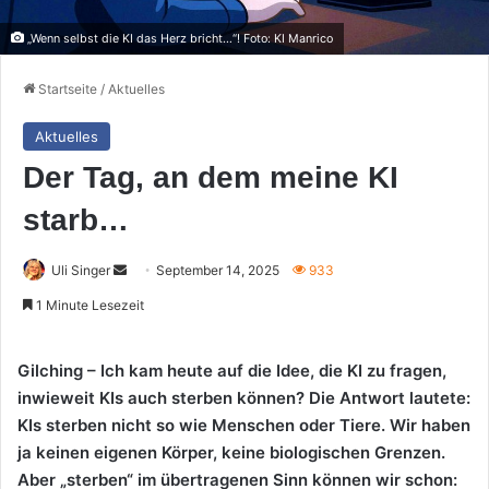
„Wenn selbst die KI das Herz bricht…“! Foto: KI Manrico
Startseite
/
Aktuelles
Aktuelles
Der Tag, an dem meine KI
starb…
Sende
Uli Singer
September 14, 2025
933
uns
1 Minute Lesezeit
eine
E-
Gilching – Ich kam heute auf die Idee, die KI zu fragen,
Mail
inwieweit KIs auch sterben können? Die Antwort lautete:
KIs sterben nicht so wie Menschen oder Tiere. Wir haben
ja keinen eigenen Körper, keine biologischen Grenzen.
Aber „sterben“ im übertragenen Sinn können wir schon: