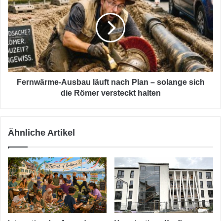
läuft
nach
Plan
–
solange
sich
die
Römer
Fernwärme-Ausbau läuft nach Plan – solange sich
versteckt
die Römer versteckt halten
halten
Ähnliche Artikel