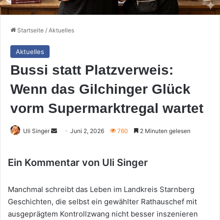
Startseite
/
Aktuelles
Aktuelles
Bussi statt Platzverweis:
Wenn das Gilchinger Glück
vorm Supermarktregal wartet
Sende
Uli Singer
Juni 2, 2026
760
2 Minuten gelesen
uns
eine
Ein Kommentar von Uli Singer
E-
Mail
Manchmal schreibt das Leben im Landkreis Starnberg
Geschichten, die selbst ein gewählter Rathauschef mit
ausgeprägtem Kontrollzwang nicht besser inszenieren