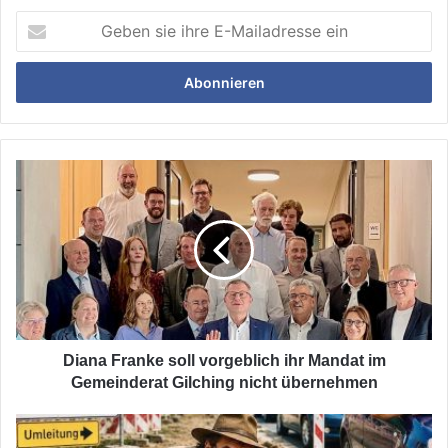
Geben
sie
ihre
E-
Mailadresse
ein
Diana
Franke
soll
vorgeblich
ihr
Mandat
im
Gemeinderat
Gilching
nicht
Diana Franke soll vorgeblich ihr Mandat im
übernehmen
Gemeinderat Gilching nicht übernehmen
Fernwärme-
Ausbau