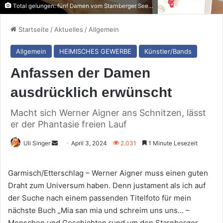
Total gelungen: fünf Damen vom Starnberger See...
Startseite
/
Aktuelles
/
Allgemein
Allgemein
HEIMISCHES GEWERBE
Künstler/Bands
Anfassen der Damen
ausdrücklich erwünscht
Macht sich Werner Aigner ans Schnitzen, lässt
er der Phantasie freien Lauf
Sende
Uli Singer
April 3, 2024
2.031
1 Minute Lesezeit
uns
eine
Garmisch/Etterschlag – Werner Aigner muss einen guten
E-
Draht zum Universum haben. Denn justament als ich auf
Mail
der Suche nach einem passenden Titelfoto für mein
nächste Buch „Mia san mia und schreim uns uns… –
Menschen und Geschichten rund um den Starnberger