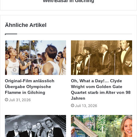
Welt-Basar in Gilching
Basar
in
Gilching
Ähnliche Artikel
Original-Film anlässlich
Oh, What a Day!… Clyde
Übergabe Olympische
Wright vom Golden Gate
Flamme in Gilching
Quartet starb im Alter von 98
Jahren
Juli 31, 2026
Juli 13, 2026