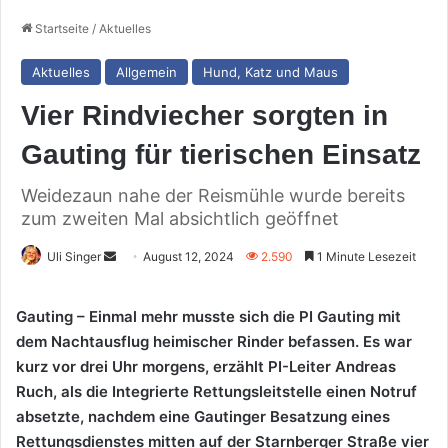
Startseite
/
Aktuelles
Aktuelles
Allgemein
Hund, Katz und Maus
Vier Rindviecher sorgten in
Gauting für tierischen Einsatz
Weidezaun nahe der Reismühle wurde bereits
zum zweiten Mal absichtlich geöffnet
Sende
Uli Singer
August 12, 2024
2.590
1 Minute Lesezeit
uns
eine
Gauting – Einmal mehr musste sich die PI Gauting mit
E-
dem Nachtausflug heimischer Rinder befassen. Es war
Mail
kurz vor drei Uhr morgens, erzählt PI-Leiter Andreas
Ruch, als die Integrierte Rettungsleitstelle einen Notruf
absetzte, nachdem eine Gautinger Besatzung eines
Rettungsdienstes mitten auf der Starnberger Straße vier