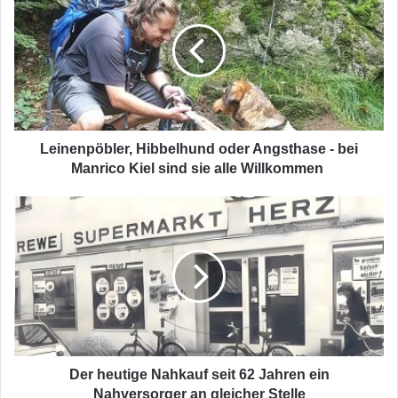
oder
Angsthase
-
bei
Manrico
Kiel
sind
sie
Leinenpöbler, Hibbelhund oder Angsthase - bei
alle
Manrico Kiel sind sie alle Willkommen
Willkommen
Der
heutige
Nahkauf
seit
62
Jahren
ein
Nahversorger
an
gleicher
Der heutige Nahkauf seit 62 Jahren ein
Stelle
Nahversorger an gleicher Stelle