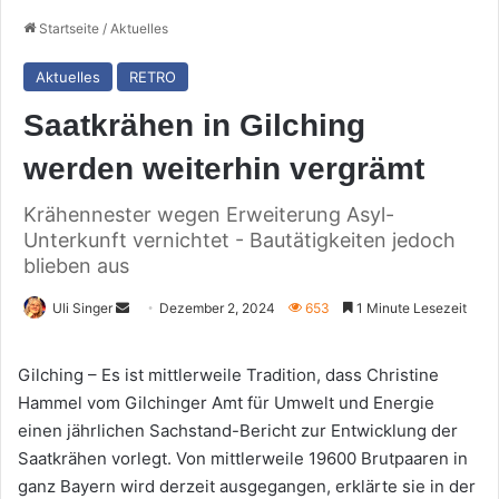
Startseite
/
Aktuelles
Aktuelles
RETRO
Saatkrähen in Gilching
werden weiterhin vergrämt
Krähennester wegen Erweiterung Asyl-
Unterkunft vernichtet - Bautätigkeiten jedoch
blieben aus
Sende
Uli Singer
Dezember 2, 2024
653
1 Minute Lesezeit
uns
eine
Gilching – Es ist mittlerweile Tradition, dass Christine
E-
Hammel vom Gilchinger Amt für Umwelt und Energie
Mail
einen jährlichen Sachstand-Bericht zur Entwicklung der
Saatkrähen vorlegt. Von mittlerweile 19600 Brutpaaren in
ganz Bayern wird derzeit ausgegangen, erklärte sie in der