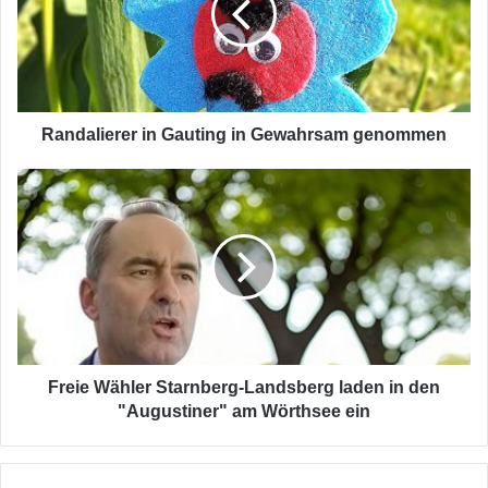
Gewahrsam
genommen
Randalierer in Gauting in Gewahrsam genommen
Freie
Wähler
Starnberg-
Landsberg
laden
in
den
"Augustiner"
am
Wörthsee
Freie Wähler Starnberg-Landsberg laden in den
ein
"Augustiner" am Wörthsee ein