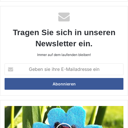
Tragen Sie sich in unseren
Newsletter ein.
Immer auf dem laufenden bleiben!
Geben
sie
ihre
E-
Mailadresse
ein
Randalierer
in
Gauting
in