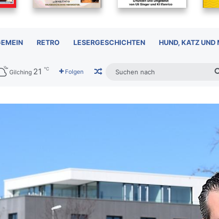
GEMEIN
RETRO
LESERGESCHICHTEN
HUND, KATZ UND
℃
21
Zufälliger Artikel
Folgen
Gilching