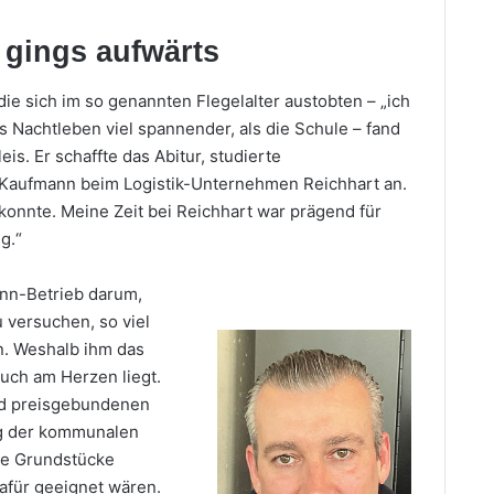
 gings aufwärts
ie sich im so genannten Flegelalter austobten – „ich
s Nachtleben viel spannender, als die Schule – fand
is. Er schaffte das Abitur, studierte
m-Kaufmann beim Logistik-Unternehmen Reichhart an.
konnte. Meine Zeit bei Reichhart war prägend für
g.“
ann-Betrieb darum,
 versuchen, so viel
n. Weshalb ihm das
ch am Herzen liegt.
end preisgebundenen
g der kommunalen
ele Grundstücke
afür geeignet wären.