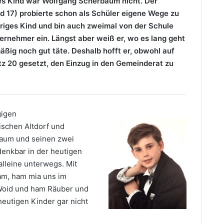
ves Kind war Wolfgang Scherbaum nicht. Der
nd 17) probierte schon als Schüler eigene Wege zu
eriges Kind und bin auch zweimal von der Schule
ernehmer ein. Längst aber weiß er, wo es lang geht
ig noch gut täte. Deshalb hofft er, obwohl auf
tz 20 gesetzt, den Einzug in den Gemeinderat zu
gigen
ischen Altdorf und
aum und seinen zwei
denkbar in der heutigen
alleine unterwegs. Mit
am, ham mia uns im
 Woid und ham Räuber und
eutigen Kinder gar nicht