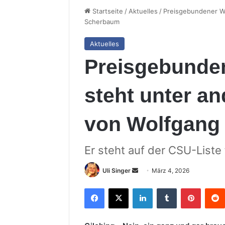
Startseite
/
Aktuelles
/
Preisgebundener W
Scherbaum
Aktuelles
Preisgebunde
steht unter a
von Wolfgang
Er steht auf der CSU-Liste
Sende
Uli Singer
März 4, 2026
uns
Facebook
X
LinkedIn
Tumblr
Pintere
eine
E-
Mail