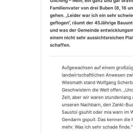
Gilching – Nein, ein ganz und gar bra
Familienvater von drei Buben (8, 16 u
gehen. „Leider war ich ein sehr schwi
geflogen“, räumt der 45Jährige Bauunt
und was der Gemeinde entwicklungsmäß
einem nicht sehr aussichtsreichen Pla
schaffen.
Aufgewachsen auf einem großzü
landwirtschaftlichen Anwesen zw
Wiesmath stand Wolfgang Scherb
Geschwistern die Welt offen. „Un
Zeit, aber wir waren stundenlang 
unseren Nachbarn, den Zankl-Bu
Saustoi gsuhlt oder mia warn im
Gendarm gspuit. Das kennen die h
mehr. Was ich sehr schade finde.“