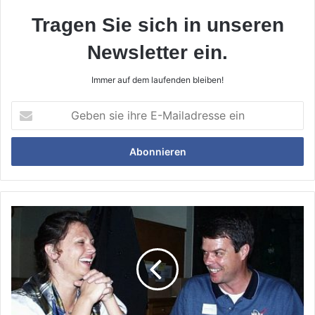
Tragen Sie sich in unseren
Newsletter ein.
Immer auf dem laufenden bleiben!
Geben
sie
ihre
E-
Mailadresse
ein
Ein
Pfundsweib
im
Boot
und
auf
dem