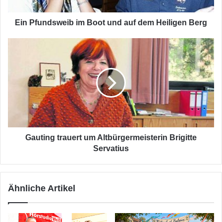
Heiligen
Berg
Ein Pfundsweib im Boot und auf dem Heiligen Berg
Gauting
trauert
um
Altbürgermeisterin
Brigitte
Servatius
Gauting trauert um Altbürgermeisterin Brigitte
Servatius
Ähnliche Artikel