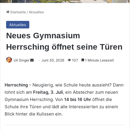
Startseite
/
Aktuelles
Aktuelles
Neues Gymnasium
Herrsching öffnet seine Türen
Sende
Uli Singer
Juni 30, 2026
107
1 Minute Lesezeit
uns
eine
E-
Herrsching
– Neugierig, wie Schule heute aussieht? Dann
Mail
lohnt sich am
Freitag, 3. Juli
, ein Abstecher zum neuen
Gymnasium Herrsching. Von
14 bis 16 Uhr
öffnet die
Schule ihre Türen und lädt alle Interessierten zu einem
Blick hinter die Kulissen ein.