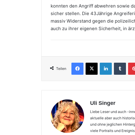
konnten den Angriff abwehren sowie da
sicher stellen. Die 43Jährige Angreife
massiv Widerstand gegen die polizeilic
auch zu ihrer eigenen Sicherheit, in är
Facebook
X
LinkedIn
Tumb
Teilen
Uli Singer
Liebe Leser und auch -inne
aktuelle aber auch histori
und ohne jeglichen Hinter
viele Portraits und Ereign