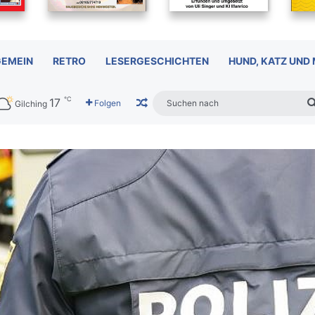
GEMEIN
RETRO
LESERGESCHICHTEN
HUND, KATZ UND
℃
17
Zufälliger Artikel
Folgen
Gilching