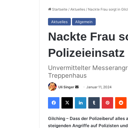
Startseite
/
Aktuelles
/
Nackte Frau sorgt in Gilc
Aktuelles
Allgemein
Nackte Frau so
Polizeieinsatz
Unvermittelter Messerangri
Treppenhaus
Sende
Uli Singer
Januar 11, 2024
uns
Facebook
X
LinkedIn
Tumblr
Pinterest
R
eine
E-
Mail
Gilching – Dass der Polizeiberuf alles a
steigenden Angriffe auf Polizisten und