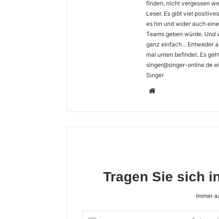
finden, nicht vergessen we
Leser. Es gibt viel positi
es hin und wider auch ein
Teams geben würde. Und we
ganz einfach... Entweder a
mal unten befindet. Es geh
singer@singer-online.de ei
Singer
Webseite
Tragen Sie sich i
Immer au
Geben