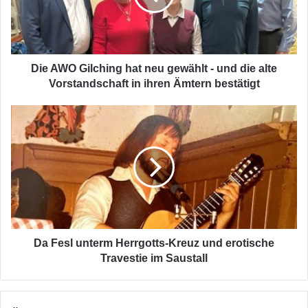
gewählt
-
und
die
alte
Die AWO Gilching hat neu gewählt - und die alte
Vorstandschaft
Vorstandschaft in ihren Ämtern bestätigt
in
ihren
Da
Ämtern
Fesl
bestätigt
unterm
Herrgotts-
Kreuz
und
erotische
Travestie
im
Saustall
Da Fesl unterm Herrgotts-Kreuz und erotische
Travestie im Saustall