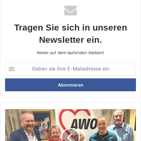
Tragen Sie sich in unseren
Newsletter ein.
Immer auf dem laufenden bleiben!
Geben
sie
ihre
E-
Mailadresse
ein
Die
AWO
Gilching
hat
neu