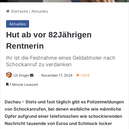
Startseite
/
Aktuelles
Aktuelles
Hut ab vor 82Jährigen
Rentnerin
Ihr ist die Festnahme eines Geldabholer nach
Schockanruf zu verdanken
Sende
Uli Singer
November 17, 2024
1.003
uns
1 Minute Lesezeit
eine
E-
Dachau – Stets und fast täglich gibt es Polizeimeldungen
Mail
von Schockanrufen, bei denen weibliche wie männliche
Opfer aufgrund einer telefonischen wie schockierenden
Nachricht tausende von Euros und Schmuck locker