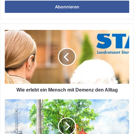
ihre
E-
Mailadresse
ein
Wie
erlebt
ein
Mensch
mit
Demenz
den
Alltag
Wie erlebt ein Mensch mit Demenz den Alltag
Unser
Gilching
-
entdecke,
wo
Du