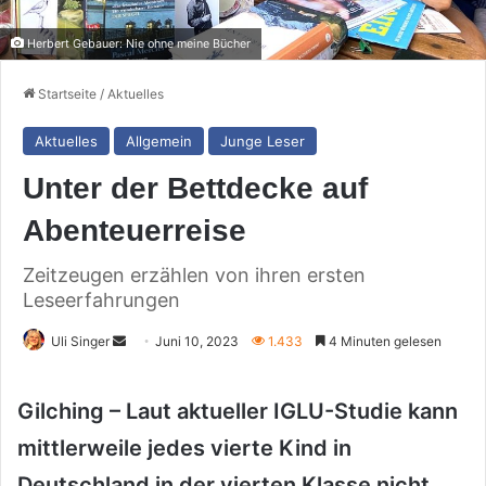
Herbert Gebauer: Nie ohne meine Bücher
Startseite
/
Aktuelles
Aktuelles
Allgemein
Junge Leser
Unter der Bettdecke auf
Abenteuerreise
Zeitzeugen erzählen von ihren ersten
Leseerfahrungen
Sende
Uli Singer
Juni 10, 2023
1.433
4 Minuten gelesen
uns
eine
Gilching – Laut aktueller IGLU-Studie kann
E-
mittlerweile jedes vierte Kind in
Mail
Deutschland in der vierten Klasse nicht