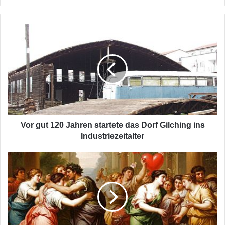
ein
Vor
gut
120
Jahren
startete
das
Dorf
Gilching
ins
Industriezeitalter
Vor gut 120 Jahren startete das Dorf Gilching ins
Industriezeitalter
Wenn
Römer
zu
sehr
lieben