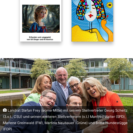
Landrat Stefan Frey (vorne Mitte) mit seinem Stellvertreter Georg Scheitz
(3.v.l., CSU) und seinen weiteren Stellvertretern (v.l.) Manfred Walter (SPD),
Marlene Greinwald (FW), Martina Neubauer (Grüne) und Britta Hundesrügge
(FDP)