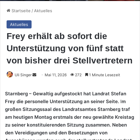
Startseite
/
Aktuelles
Aktuelles
Frey erhält ab sofort die
Unterstützung von fünf statt
von bisher drei Stellvertretern
Sende
Uli Singer
Mai 11, 2026
272
1 Minute Lesezeit
uns
eine
Starnberg – Gewaltig aufgestockt hat Landrat Stefan
E-
Frey die personelle Unterstützung an seiner Seite.
I
m
Mail
großen Sitzungssaal des Landratsamtes Starnberg traf
am heutigen Montag erstmals der neu gewählte Kreistag
zu seiner konstituierenden Sitzung zusammen. Neben
den Vereidigungen und den Besetzungen von