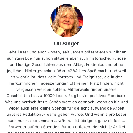
Uli Singer
Liebe Leser und auch -innen, seit Jahren präsentieren wir Ihnen
auf stanet.de nun schon aktuelle aber auch historische, kuriose
und lustige Geschichten aus dem Alltag. Kostenlos und ohne
jeglichen Hintergedanken. Warum? Weil es Spaß macht und weil
es wichtig ist, dass viele Portraits und Ereignisse, die in den
herkömmlichen Tageszeitungen oft keinen Platz finden, nicht
vergessen werden sollten. Mittlerweile finden unsere
Geschichten bis zu 10000 Leser. Es gibt viel positives Feedback.
Was uns narrisch freut. Schön wäre es dennoch, wenn es hin und
wider auch eine kleine Spende für die echt aufwändige Arbeit
unseres Redaktions-Teams geben würde. Und wenn's pro Leser
auch nur mal so ummara … wären... ist übrigens ganz einfach...
Entweder auf den Spenden-Button drücken, der sich je Artikel
mal oben oder mal unten befindet. Es geht aber noch einfacher