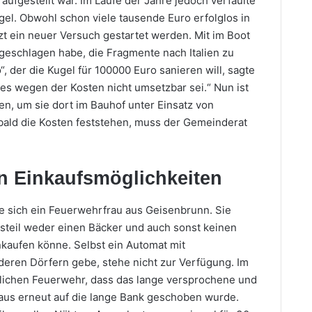
aufgestellt war. Im Laufe der Jahre jedoch verfaulte
el. Obwohl schon viele tausende Euro erfolglos in
tzt ein neuer Versuch gestartet werden. Mit im Boot
rgeschlagen habe, die Fragmente nach Italien zu
“, der die Kugel für 100000 Euro sanieren will, sagte
dies wegen der Kosten nicht umsetzbar sei.“ Nun ist
en, um sie dort im Bauhof unter Einsatz von
obald die Kosten feststehen, muss der Gemeinderat
n Einkaufsmöglichkeiten
te sich ein Feuerwehrfrau aus Geisenbrunn. Sie
tsteil weder einen Bäcker und auch sonst keinen
kaufen könne. Selbst ein Automat mit
deren Dörfern gebe, stehe nicht zur Verfügung. Im
lichen Feuerwehr, dass das lange versprochene und
us erneut auf die lange Bank geschoben wurde.