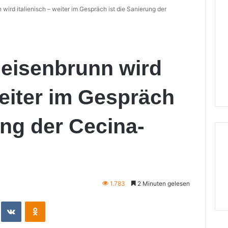
wird italienisch – weiter im Gespräch ist die Sanierung der
Geisenbrunn wird
weiter im Gespräch
ung der Cecina-
1.783
2 Minuten gelesen
eddit
VKontakte
Odnoklassniki