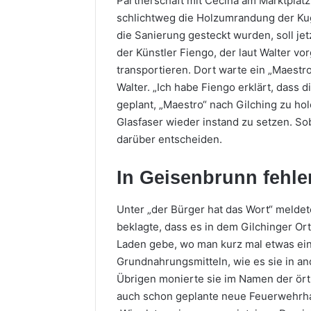
Partnerschaft mit Cecina am Marktplatz 
schlichtweg die Holzumrandung der Kug
die Sanierung gesteckt wurden, soll je
der Künstler Fiengo, der laut Walter vo
transportieren. Dort warte ein „Maestro
Walter. „Ich habe Fiengo erklärt, dass 
geplant, „Maestro“ nach Gilching zu hol
Glasfaser wieder instand zu setzen. S
darüber entscheiden.
In Geisenbrunn fehle
Unter „der Bürger hat das Wort“ melde
beklagte, dass es in dem Gilchinger Or
Laden gebe, wo man kurz mal etwas ein
Grundnahrungsmitteln, wie es sie in an
Übrigen monierte sie im Namen der ört
auch schon geplante neue Feuerwehrha