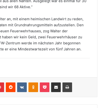
l aus allen Nähten. Ausgelegt war es einmal für 30
sind wir 68 Aktive.“
lter an, mit einem heimischen Landwirt zu reden,
maten mit Grundnahrungsmitteln aufzustellen. Den
 neuen Feuerwehrhauses, zog Walter der
t haben wir kein Geld, zwei Feuerwehrhäuser zu
r FW-Zentrum werde im nächsten Jahr begonnen
e er eine Mindestwartezeit von fünf Jahren an.
lr
Pinterest
Reddit
VKontakte
Odnoklassniki
Pocket
Teile per E-Mail
Drucken