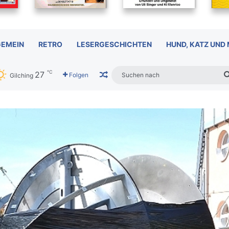
GEMEIN
RETRO
LESERGESCHICHTEN
HUND, KATZ UND
℃
27
Zufälliger Artikel
Folgen
Gilching