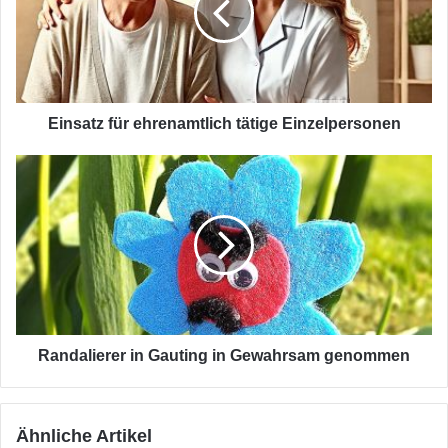
Einzelpersonen
Einsatz für ehrenamtlich tätige Einzelpersonen
Randalierer
in
Gauting
in
Gewahrsam
genommen
Randalierer in Gauting in Gewahrsam genommen
Ähnliche Artikel