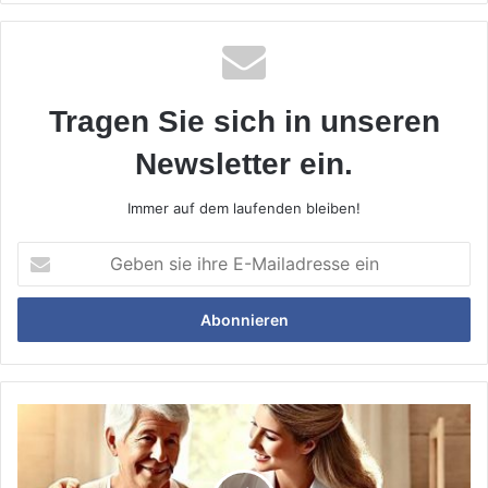
Tragen Sie sich in unseren
Newsletter ein.
Immer auf dem laufenden bleiben!
Geben
sie
ihre
E-
Mailadresse
ein
Einsatz
für
ehrenamtlich
tätige