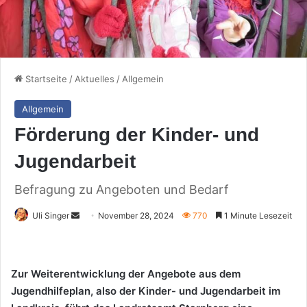
Startseite
/
Aktuelles
/
Allgemein
Allgemein
Förderung der Kinder- und
Jugendarbeit
Befragung zu Angeboten und Bedarf
Sende
Uli Singer
November 28, 2024
770
1 Minute Lesezeit
uns
eine
E-
Zur Weiterentwicklung der Angebote aus dem
Mail
Jugendhilfeplan, also der Kinder- und Jugendarbeit im