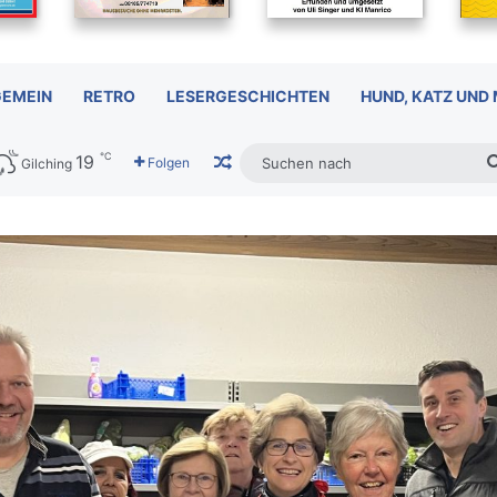
GEMEIN
RETRO
LESERGESCHICHTEN
HUND, KATZ UND
℃
19
Zufälliger Artikel
Folgen
Gilching