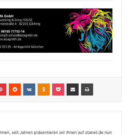
lr
Pinterest
Reddit
VKontakte
Odnoklassniki
Pocket
Teile per E-Mail
Drucken
nnen, seit Jahren präsentieren wir Ihnen auf stanet.de nun