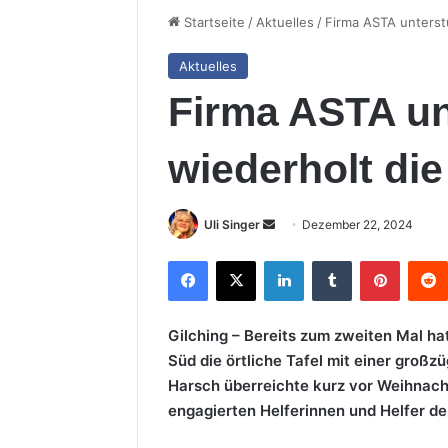
Startseite
/
Aktuelles
/
Firma ASTA unterstü
Aktuelles
Firma ASTA un
wiederholt die
Sende
Uli Singer
Dezember 22, 2024
uns
Facebook
X
LinkedIn
Tumblr
Pintere
eine
E-
Mail
Gilching – Bereits zum zweiten Mal h
Süd die örtliche Tafel mit einer groß
Harsch überreichte kurz vor Weihnach
engagierten Helferinnen und Helfer de