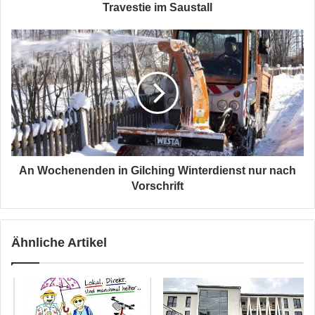
Travestie im Saustall
An
Wochenenden
in
Gilching
Winterdienst
nur
nach
Vorschrift
An Wochenenden in Gilching Winterdienst nur nach
Vorschrift
Ähnliche Artikel