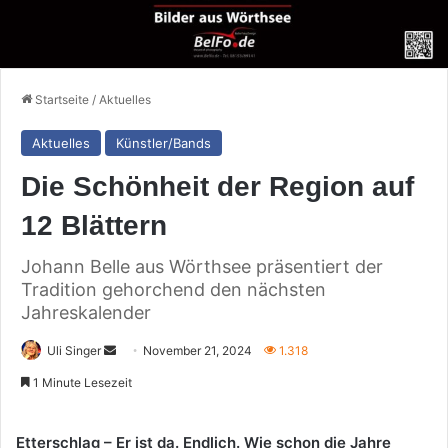
Startseite
/
Aktuelles
Aktuelles
Künstler/Bands
Die Schönheit der Region auf
12 Blättern
Johann Belle aus Wörthsee präsentiert der
Tradition gehorchend den nächsten
Jahreskalender
Sende
Uli Singer
November 21, 2024
1.318
uns
1 Minute Lesezeit
eine
E-
Etterschlag – Er ist da. Endlich. Wie schon die Jahre
Mail