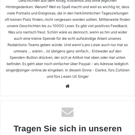
Geschichten aus dem Alltag. Kostenlos und ohne jeglichen
Hintergedanken. Warum? Weil es Spaß macht und weil es wichtig ist, dass
viele Portraits und Ereignisse, die in den herkömmlichen Tageszeitungen
oft keinen Platz finden, nicht vergessen werden sollten. Mittlerweile finden
unsere Geschichten bis zu 10000 Leser. Es gibt viel positives Feedback.
Was uns narrisch freut. Schön wäre es dennoch, wenn es hin und wider
auch eine kleine Spende für die echt aufwändige Arbeit unseres
Redaktions-Teams geben würde. Und wenn's pro Leser auch nur mal so
ummara … wären... ist übrigens ganz einfach... Entweder auf den
Spenden-Button drücken, der sich je Artikel mal oben oder mal unten
befindet. Es geht aber noch einfacher über Paypal - als Adresse lediglich
singer@singer-online.de eingeben. In diesem Sinne - Danke, fürs Zuhören
und fürs Lesen Uli Singer
Webseite
Tragen Sie sich in unseren