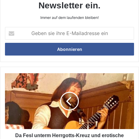
Newsletter ein.
Immer auf dem laufenden bleiben!
Geben
sie
ihre
E-
Mailadresse
ein
Da
Fesl
unterm
Herrgotts-
Kreuz
und
erotische
Travestie
im
Saustall
Da Fesl unterm Herrgotts-Kreuz und erotische