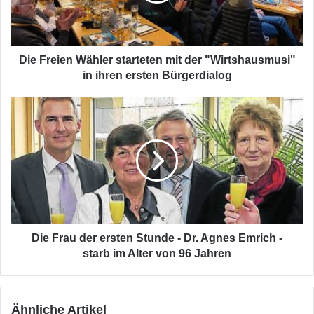
"Wirtshausmusi"
in
ihren
ersten
Die Freien Wähler starteten mit der "Wirtshausmusi"
Bürgerdialog
in ihren ersten Bürgerdialog
Die
Frau
der
ersten
Stunde
-
Dr.
Agnes
Emrich
-
Die Frau der ersten Stunde - Dr. Agnes Emrich -
starb
starb im Alter von 96 Jahren
im
Alter
von
Ähnliche Artikel
96