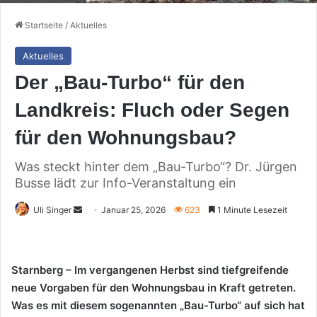
Startseite
/
Aktuelles
Aktuelles
Der „Bau-Turbo“ für den
Landkreis: Fluch oder Segen
für den Wohnungsbau?
Was steckt hinter dem „Bau-Turbo“? Dr. Jürgen
Busse lädt zur Info-Veranstaltung ein
Sende
Uli Singer
Januar 25, 2026
623
1 Minute Lesezeit
uns
eine
E-
Starnberg – Im vergangenen Herbst sind tiefgreifende
Mail
neue Vorgaben für den Wohnungsbau in Kraft getreten.
Was es mit diesem sogenannten „Bau-Turbo“ auf sich hat