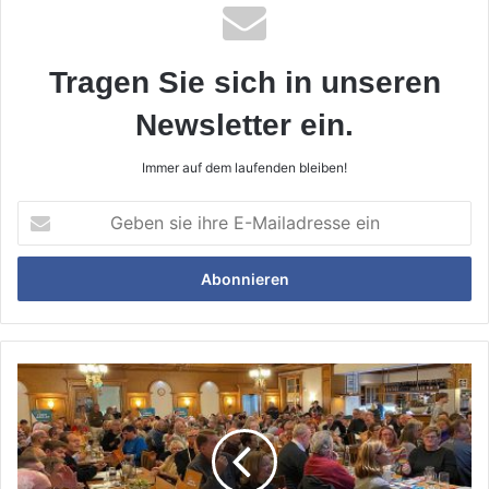
Tragen Sie sich in unseren
Newsletter ein.
Immer auf dem laufenden bleiben!
Geben
sie
ihre
E-
Mailadresse
ein
Die
Freien
Wähler
starteten
mit
der