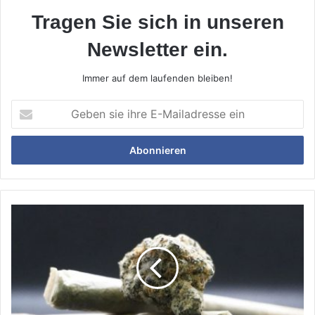
Tragen Sie sich in unseren
Newsletter ein.
Immer auf dem laufenden bleiben!
Geben
sie
ihre
E-
Mailadresse
ein
Bekiffter
Motorradfahrer
aus
dem
Verkehr
gezogen