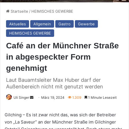
Startseite
/
HEIMISCHES GEWERBE
Aktuelles
Allgemein
Gastro
Gewerbe
HEIMISCHES GEWERBE
Café an der Münchner Straße
in abgespeckter Form
genehmigt
Laut Bauamtsleiter Max Huber darf der
Außenbereich nicht mit genutzt werden
Sende
Uli Singer
März 19, 2024
1.309
1 Minute Lesezeit
uns
eine
Gilching – Es ist zwar nicht das, was sich der Betreiber
E-
von „La Saveur“ an der Münchner Straße im Gilchinger
Mail