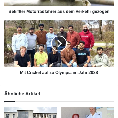
Bekiffter Motorradfahrer aus dem Verkehr gezogen
Mit
Cricket
auf
zu
Olympia
im
Jahr
2028
Mit Cricket auf zu Olympia im Jahr 2028
Ähnliche Artikel