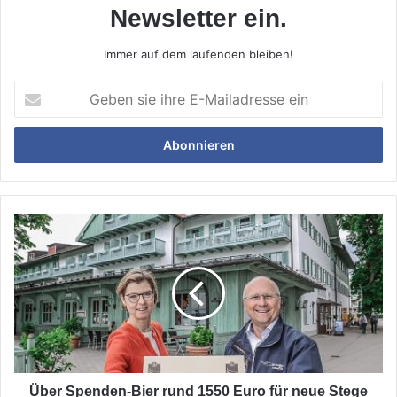
Newsletter ein.
Immer auf dem laufenden bleiben!
Geben
sie
ihre
E-
Mailadresse
ein
Über
Spenden-
Bier
rund
1550
Euro
für
neue
Stege
gesammelt
Über Spenden-Bier rund 1550 Euro für neue Stege