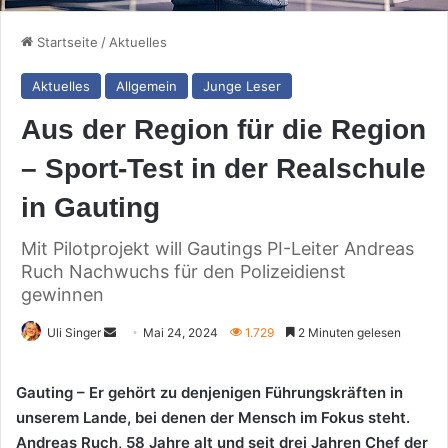
Startseite
/
Aktuelles
Aktuelles
Allgemein
Junge Leser
Aus der Region für die Region
– Sport-Test in der Realschule
in Gauting
Mit Pilotprojekt will Gautings PI-Leiter Andreas
Ruch Nachwuchs für den Polizeidienst
gewinnen
Sende
Uli Singer
Mai 24, 2024
1.729
2 Minuten gelesen
uns
eine
Gauting – Er gehört zu denjenigen Führungskräften in
E-
unserem Lande, bei denen der Mensch im Fokus steht.
Mail
Andreas Ruch, 58 Jahre alt und seit drei Jahren Chef der