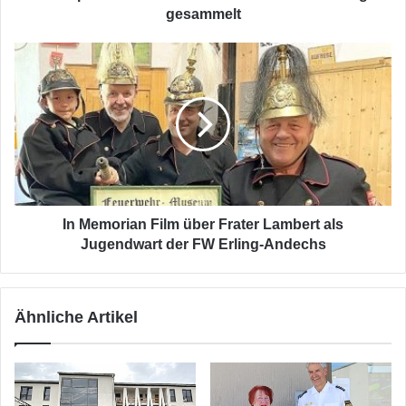
gesammelt
In
Memorian
Film
über
Frater
Lambert
als
Jugendwart
der
FW
In Memorian Film über Frater Lambert als
Erling-
Jugendwart der FW Erling-Andechs
Andechs
Ähnliche Artikel