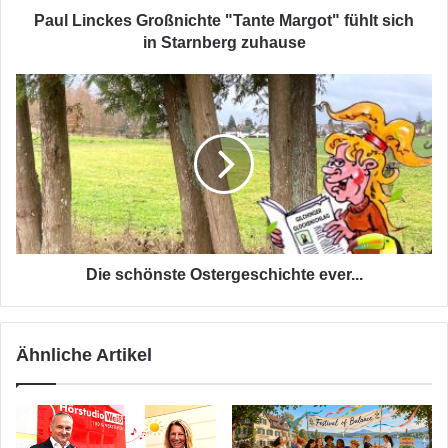
zuhause
Paul Linckes Großnichte "Tante Margot" fühlt sich
in Starnberg zuhause
Die
schönste
Ostergeschichte
ever...
Die schönste Ostergeschichte ever...
Ähnliche Artikel