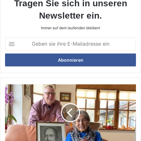
Tragen Sie sich in unseren
Newsletter ein.
Immer auf dem laufenden bleiben!
Geben
sie
ihre
E-
Mailadresse
ein
Paul
Linckes
Großnichte
"Tante
Margot"
fühlt
sich
in
Starnberg