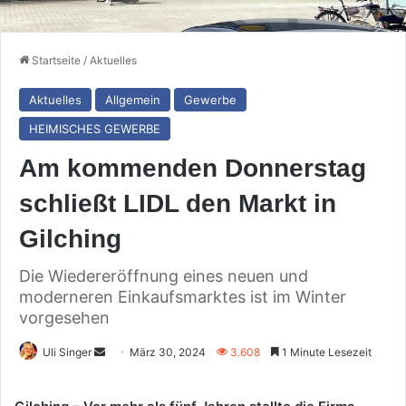
Startseite
/
Aktuelles
Aktuelles
Allgemein
Gewerbe
HEIMISCHES GEWERBE
Am kommenden Donnerstag
schließt LIDL den Markt in
Gilching
Die Wiedereröffnung eines neuen und
moderneren Einkaufsmarktes ist im Winter
vorgesehen
Sende
Uli Singer
März 30, 2024
3.608
1 Minute Lesezeit
uns
eine