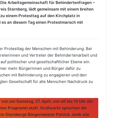
Die Arbeitsgemeinschaft für Behindertenfragen –
reis Starnberg, lädt gemeinsam mit einem breiten
 zu einem Protesttag auf den Kirchplatz in
d es an diesem Tag einen Protestmarsch mit
scher Protesttag der Menschen mit Behinderung. Bei
treterinnen und Vertreter der Behindertenarbeit und
auf politischer und gesellschaftlicher Ebene ein.
mmer mehr Bürgerinnen und Bürger dafür zu
nschen mit Behinderung zu engagieren und den
gten Gesellschaft für alle Menschen Nachdruck zu
 von am Samstag, 27. April, von elf bis 14 Uhr ein
nten Programm statt. Grußworte sprechen die
ie Starnbergs Bürgermeister Patrick Janik wie