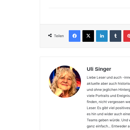
Facebook
X
LinkedIn
Tumb
Teilen
Uli Singer
Liebe Leser und auch -inne
aktuelle aber auch histori
und ohne jeglichen Hinter
viele Portraits und Ereign
finden, nicht vergessen we
Leser. Es gibt viel positi
es hin und wider auch ein
Teams geben würde. Und we
ganz einfach... Entweder a