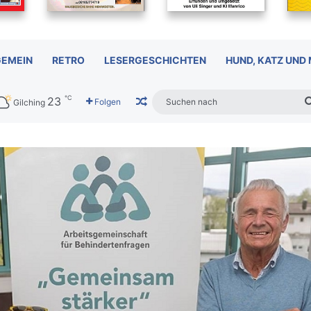
GEMEIN
RETRO
LESERGESCHICHTEN
HUND, KATZ UND
℃
23
Zufälliger Artikel
Folgen
Gilching