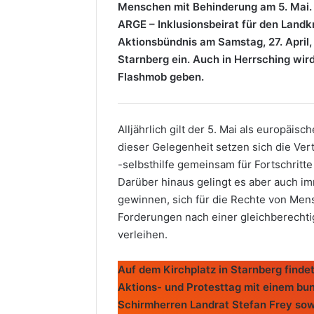
Menschen mit Behinderung am 5. Mai. 
ARGE – Inklusionsbeirat für den Landk
Aktionsbündnis am Samstag, 27. April,
Starnberg ein. Auch in Herrsching wir
Flashmob geben.
Alljährlich gilt der 5. Mai als europäi
dieser Gelegenheit setzen sich die Ver
-selbsthilfe gemeinsam für Fortschritte 
Darüber hinaus gelingt es aber auch i
gewinnen, sich für die Rechte von Me
Forderungen nach einer gleichberechti
verleihen.
Auf dem Kirchplatz in Starnberg findet
Aktions- und Protesttag mit einem bu
Schirmherren Landrat Stefan Frey sow