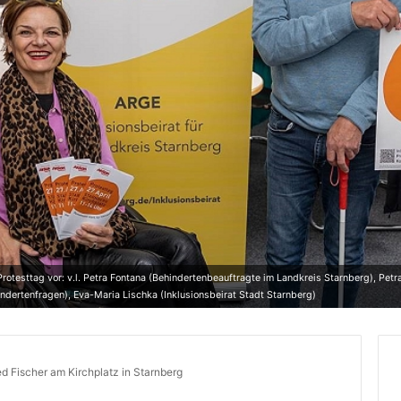
otesttag vor: v.l. Petra Fontana (Behindertenbeauftragte im Landkreis Starnberg), Petra
ndertenfragen), Eva-Maria Lischka (Inklusionsbeirat Stadt Starnberg)
ed Fischer am Kirchplatz in Starnberg