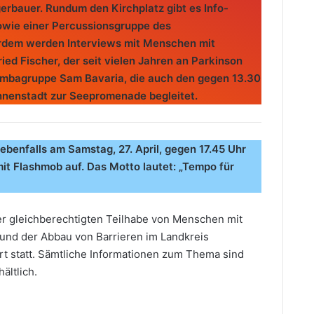
rbauer. Rundum den Kirchplatz gibt es Info-
owie einer Percussionsgruppe des
erdem werden Interviews mit Menschen mit
ried Fischer, der seit vielen Jahren an Parkinson
ambagruppe Sam Bavaria, die auch den gegen 13.30
Innenstadt zur Seepromenade begleitet.
 ebenfalls am Samstag, 27. April, gegen 17.45 Uhr
t Flashmob auf. Das Motto lautet: „Tempo für
er gleichberechtigten Teilhabe von Menschen mit
und der Abbau von Barrieren im Landkreis
Ort statt. Sämtliche Informationen zum Thema sind
ältlich.