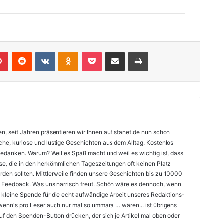
lr
Pinterest
Reddit
VKontakte
Odnoklassniki
Pocket
Teile per E-Mail
Drucken
n, seit Jahren präsentieren wir Ihnen auf stanet.de nun schon
sche, kuriose und lustige Geschichten aus dem Alltag. Kostenlos
gedanken. Warum? Weil es Spaß macht und weil es wichtig ist, dass
isse, die in den herkömmlichen Tageszeitungen oft keinen Platz
rden sollten. Mittlerweile finden unsere Geschichten bis zu 10000
ves Feedback. Was uns narrisch freut. Schön wäre es dennoch, wenn
e kleine Spende für die echt aufwändige Arbeit unseres Redaktions-
nn's pro Leser auch nur mal so ummara … wären... ist übrigens
uf den Spenden-Button drücken, der sich je Artikel mal oben oder