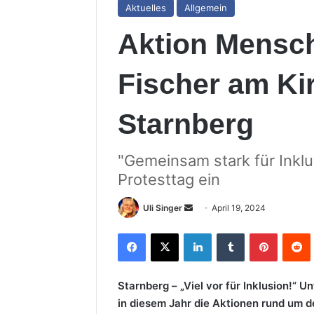
Aktuelles
Allgemein
Aktion Mensch
Fischer am Kir
Starnberg
"Gemeinsam stark für Inklu
Protesttag ein
Sende
Uli Singer
April 19, 2024
uns
Facebook
X
LinkedIn
Tumblr
Pinterest
R
eine
E-
Mail
Starnberg – „Viel vor für Inklusion!“
in diesem Jahr die Aktionen rund um d