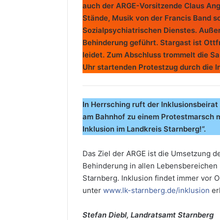
auch der ARGE-Vorsitzende Claus Ange
Stände, Musik von der Francis Band s
Sozialpsychiatrischen Dienstes. Auß
Behinderung geführt. Stargast ist Ottf
leidet. Zum Abschluss trommelt die S
Uhr startenden Protestzug durch die 
In Herrsching ruft der Inklusionsbeirat
am Bahnhof zu einem Protestmarsch mi
Inklusion im Landkreis Starnberg!“.
Das Ziel der ARGE ist die Umsetzung d
Behinderung in allen Lebensbereichen 
Starnberg. Inklusion findet immer vor 
unter
www.lk-starnberg.de/inklusion
erh
Stefan Diebl, Landratsamt Starnberg