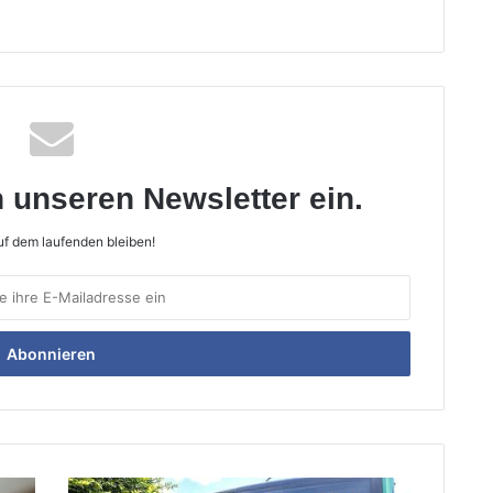
n unseren Newsletter ein.
f dem laufenden bleiben!
Pendeln