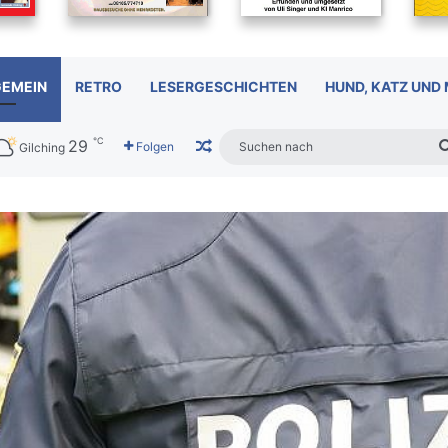
GEMEIN
RETRO
LESERGESCHICHTEN
HUND, KATZ UND
℃
29
Zufälliger Artikel
Folgen
Gilching