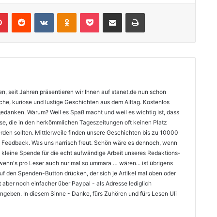
lr
Pinterest
Reddit
VKontakte
Odnoklassniki
Pocket
Teile per E-Mail
Drucken
n, seit Jahren präsentieren wir Ihnen auf stanet.de nun schon
sche, kuriose und lustige Geschichten aus dem Alltag. Kostenlos
gedanken. Warum? Weil es Spaß macht und weil es wichtig ist, dass
isse, die in den herkömmlichen Tageszeitungen oft keinen Platz
rden sollten. Mittlerweile finden unsere Geschichten bis zu 10000
ves Feedback. Was uns narrisch freut. Schön wäre es dennoch, wenn
e kleine Spende für die echt aufwändige Arbeit unseres Redaktions-
nn's pro Leser auch nur mal so ummara … wären... ist übrigens
uf den Spenden-Button drücken, der sich je Artikel mal oben oder
t aber noch einfacher über Paypal - als Adresse lediglich
ngeben. In diesem Sinne - Danke, fürs Zuhören und fürs Lesen Uli