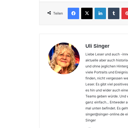
Facebook
X
LinkedIn
Tumb
Teilen
Uli Singer
Liebe Leser und auch -inne
aktuelle aber auch histori
und ohne jeglichen Hinter
viele Portraits und Ereign
finden, nicht vergessen we
Leser. Es gibt viel positi
es hin und wider auch ein
Teams geben würde. Und we
ganz einfach... Entweder a
mal unten befindet. Es geh
singer@singer-online.de ei
Singer