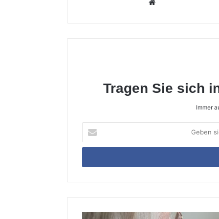
Webseite
Tragen Sie sich i
Immer au
Geben
sie
ihre
E-
Mailadresse
ein
Durch