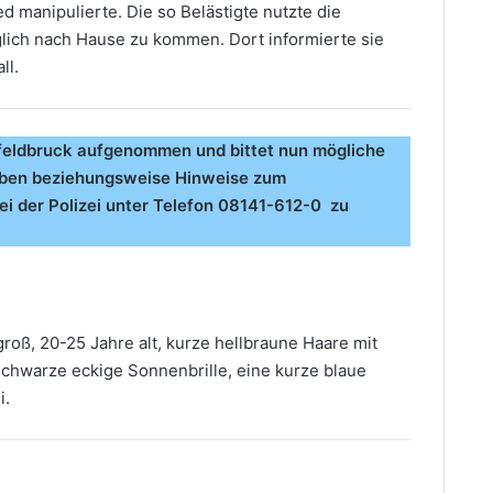
ed manipulierte. Die so Belästigte nutzte die
ch nach Hause zu kommen. Dort informierte sie
all.
enfeldbruck aufgenommen und bittet nun mögliche
haben beziehungsweise Hinweise zum
i der Polizei unter Telefon 08141-612-0 zu
roß, 20-25 Jahre alt, kurze hellbraune Haare mit
 schwarze eckige Sonnenbrille, eine kurze blaue
i.