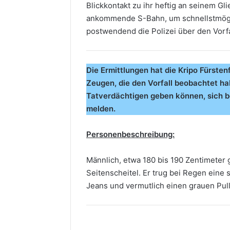
Blickkontakt zu ihr heftig an seinem Gli
ankommende S-Bahn, um schnellstmögli
postwendend die Polizei über den Vorf
Die Ermittlungen hat die Kripo Fürst
Zeugen, die den Vorfall beobachtet 
Tatverdächtigen geben können, sich be
melden.
Personenbeschreibung:
Männlich, etwa 180 bis 190 Zentimeter g
Seitenscheitel. Er trug bei Regen eine
Jeans und vermutlich einen grauen Pull