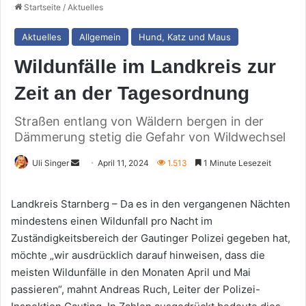
Startseite
/
Aktuelles
Aktuelles
Allgemein
Hund, Katz und Maus
Wildunfälle im Landkreis zur
Zeit an der Tagesordnung
Straßen entlang von Wäldern bergen in der
Dämmerung stetig die Gefahr von Wildwechsel
Sende
Uli Singer
April 11, 2024
1.513
1 Minute Lesezeit
uns
eine
Landkreis Starnberg – Da es in den vergangenen Nächten
E-
mindestens einen Wildunfall pro Nacht im
Mail
Zuständigkeitsbereich der Gautinger Polizei gegeben hat,
möchte „wir ausdrücklich darauf hinweisen, dass die
meisten Wildunfälle in den Monaten April und Mai
passieren“, mahnt Andreas Ruch, Leiter der Polizei-