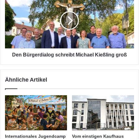
Gilching
Bürgerdialog
schreibt
Michael
Kießling
groß
Den Bürgerdialog schreibt Michael Kießling groß
Ähnliche Artikel
Internationales Jugendcamp
Vom einstigen Kaufhaus