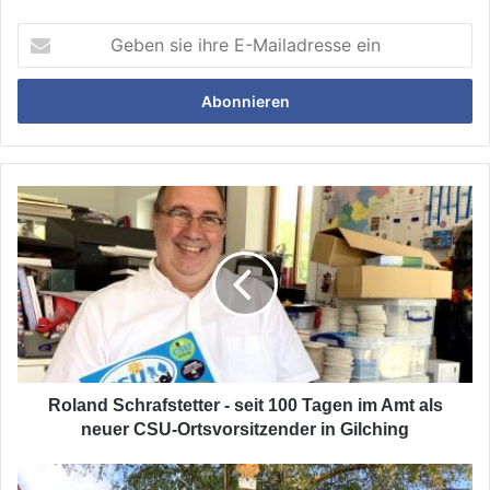
Geben
sie
ihre
E-
Mailadresse
ein
Roland
Schrafstetter
-
seit
100
Tagen
im
Amt
als
neuer
Roland Schrafstetter - seit 100 Tagen im Amt als
CSU-
neuer CSU-Ortsvorsitzender in Gilching
Ortsvorsitzender
in
Den