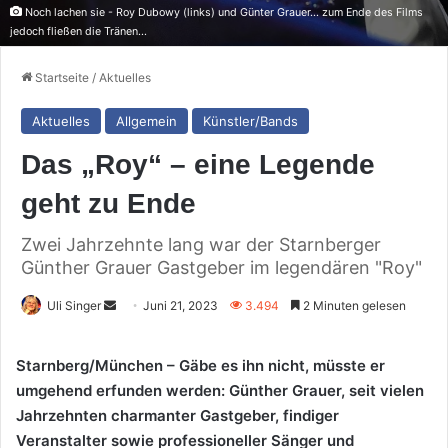
Noch lachen sie - Roy Dubowy (links) und Günter Grauer... zum Ende des Films
jedoch fließen die Tränen...
Startseite
/
Aktuelles
Aktuelles
Allgemein
Künstler/Bands
Das „Roy“ – eine Legende
geht zu Ende
Zwei Jahrzehnte lang war der Starnberger
Günther Grauer Gastgeber im legendären "Roy"
Sende
Uli Singer
Juni 21, 2023
3.494
2 Minuten gelesen
uns
eine
Starnberg/München – Gäbe es ihn nicht, müsste er
E-
umgehend erfunden werden: Günther Grauer, seit vielen
Mail
Jahrzehnten charmanter Gastgeber, findiger
Veranstalter sowie professioneller Sänger und