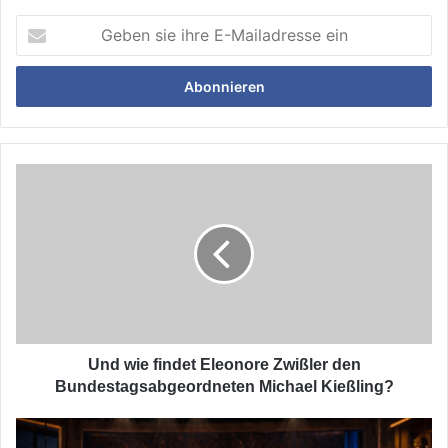
Geben
sie
ihre
E-
Mailadresse
ein
Und
wie
findet
Eleonore
Zwißler
den
Bundestagsabgeordneten
Michael
Kießling?
Und wie findet Eleonore Zwißler den
Bundestagsabgeordneten Michael Kießling?
Mit