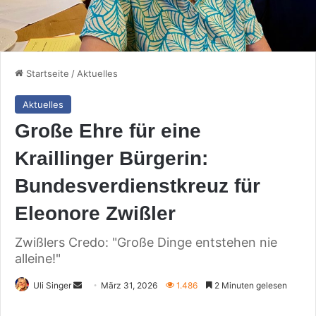
Startseite
/
Aktuelles
Aktuelles
Große Ehre für eine
Kraillinger Bürgerin:
Bundesverdienstkreuz für
Eleonore Zwißler
Zwißlers Credo: "Große Dinge entstehen nie
alleine!"
Sende
Uli Singer
März 31, 2026
1.486
2 Minuten gelesen
uns