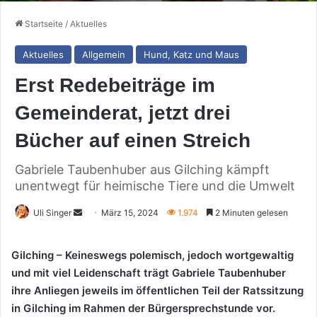
Startseite
/
Aktuelles
Aktuelles
Allgemein
Hund, Katz und Maus
Erst Redebeiträge im
Gemeinderat, jetzt drei
Bücher auf einen Streich
Gabriele Taubenhuber aus Gilching kämpft
unentwegt für heimische Tiere und die Umwelt
Sende
Uli Singer
März 15, 2024
1.974
2 Minuten gelesen
uns
eine
Gilching – Keineswegs polemisch, jedoch wortgewaltig
E-
und mit viel Leidenschaft trägt Gabriele Taubenhuber
Mail
ihre Anliegen jeweils im öffentlichen Teil der Ratssitzung
in Gilching im Rahmen der Bürgersprechstunde vor.