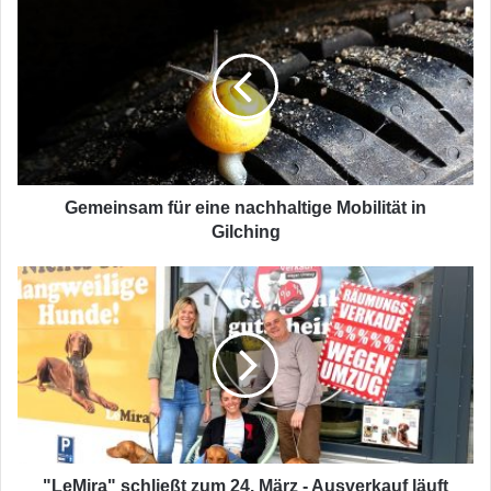
für
eine
nachhaltige
Mobilität
in
Gilching
Gemeinsam für eine nachhaltige Mobilität in
Gilching
"LeMira"
schließt
zum
24.
März
-
Ausverkauf
läuft
auf
vollen
"LeMira" schließt zum 24. März - Ausverkauf läuft