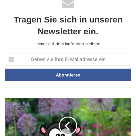
Tragen Sie sich in unseren
Newsletter ein.
Immer auf dem laufenden bleiben!
Geben
sie
ihre
E-
Mailadresse
ein
Ein
unvergessliches
Abenteuer
mit
Maulwurf
Pauli