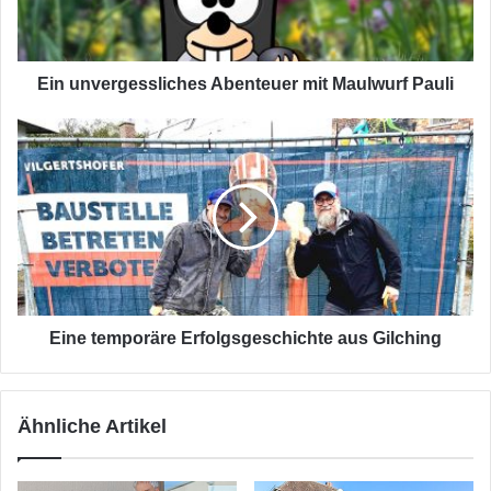
Ein unvergessliches Abenteuer mit Maulwurf Pauli
Eine
temporäre
Erfolgsgeschichte
aus
Gilching
Eine temporäre Erfolgsgeschichte aus Gilching
Ähnliche Artikel