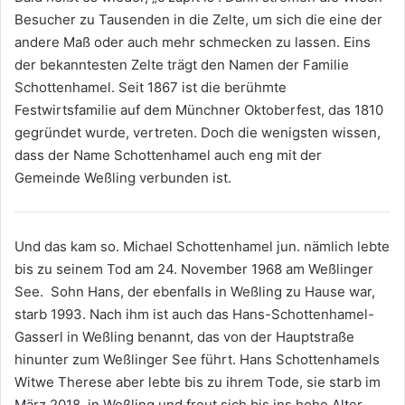
E-
Besucher zu Tausenden in die Zelte, um sich die eine der
Mail
andere Maß oder auch mehr schmecken zu lassen. Eins
der bekanntesten Zelte trägt den Namen der Familie
Schottenhamel. Seit 1867 ist die berühmte
Festwirtsfamilie auf dem Münchner Oktoberfest, das 1810
gegründet wurde, vertreten. Doch die wenigsten wissen,
dass der Name Schottenhamel auch eng mit der
Gemeinde Weßling verbunden ist.
Und das kam so. Michael Schottenhamel jun. nämlich lebte
bis zu seinem Tod am 24. November 1968 am Weßlinger
See. Sohn Hans, der ebenfalls in Weßling zu Hause war,
starb 1993. Nach ihm ist auch das Hans-Schottenhamel-
Gasserl in Weßling benannt, das von der Hauptstraße
hinunter zum Weßlinger See führt. Hans Schottenhamels
Witwe Therese aber lebte bis zu ihrem Tode, sie starb im
März 2018, in Weßling und freut sich bis ins hohe Alter