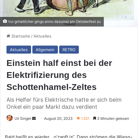
Vui gmiatlicher gings anno dazumal am Oktoberfest zu
Startseite
/
Aktuelles
Aktuelles
Allgemein
RETRO
Einstein half einst bei der
Elektrifizierung des
Schottenhamel-Zeltes
Als Helfer fürs Elektrische hatte er sich beim
Onkel ein paar Markl dazu verdient
Sende
Uli Singer
August 20, 2023
1.521
3 Minuten gelesen
uns
eine
Bald heißt es wieder, „o’zapft is“. Dann strömen die Wiesn-