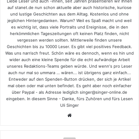
Liebe Leser und auch -innen, seit Jahren präsentieren wir Ihnen
auf stanet.de nun schon aktuelle aber auch historische, kuriose
und lustige Geschichten aus dem Alltag. Kostenlos und ohne
jeglichen Hintergedanken. Warum? Weil es Spaß macht und weil
es wichtig ist, dass viele Portraits und Ereignisse, die in den
herkömmlichen Tageszeitungen oft keinen Platz finden, nicht
vergessen werden sollten. Mittlerweile finden unsere
Geschichten bis zu 10000 Leser. Es gibt viel positives Feedback.
Was uns narrisch freut. Schön wäre es dennoch, wenn es hin und
wider auch eine kleine Spende für die echt aufwändige Arbeit
unseres Redaktions-Teams geben würde. Und wenn's pro Leser
auch nur mal so ummara … wären... ist übrigens ganz einfach...
Entweder auf den Spenden-Button drücken, der sich je Artikel
mal oben oder mal unten befindet. Es geht aber noch einfacher
über Paypal - als Adresse lediglich singer@singer-online.de
eingeben. In diesem Sinne - Danke, fürs Zuhören und fürs Lesen
Uli Singer
Webseite