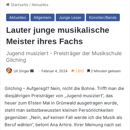
Startseite
/
Aktuelles
Aktuelles
Allgemein
Junge Leser
Künstler/Bands
Lauter junge musikalische
Meister ihres Fachs
Jugend musiziert - Preisträger der Musikschule
Gilching
Sende
Uli Singer
Februar 4, 2024
1.810
2 Minuten gelesen
uns
eine
Gilching – Aufgeregt? Nein, nicht die Bohne. Trifft man die
E-
diesjährigen Preisträger von „Jugend musiziert“, das
Mail
heuer zum 61sten Mal in Grünwald ausgetragen wurde,
steht man selbstbewussten kleinen Persönlichkeiten
gegenüber. „Nein, auf keinen Fall werde ich die Musik als
Beruf wählen“, betont Ana Arhire. Ihrer Meinung nach sei