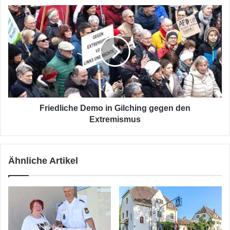
Friedliche
Demo
in
Gilching
gegen
den
Extremismus
Friedliche Demo in Gilching gegen den
Extremismus
Ähnliche Artikel