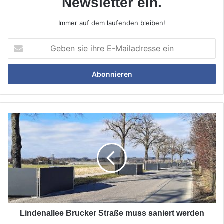
Newsletter ein.
Immer auf dem laufenden bleiben!
Geben
sie
ihre
E-
Mailadresse
ein
Lindenallee
Brucker
Straße
muss
saniert
werden
Lindenallee Brucker Straße muss saniert werden