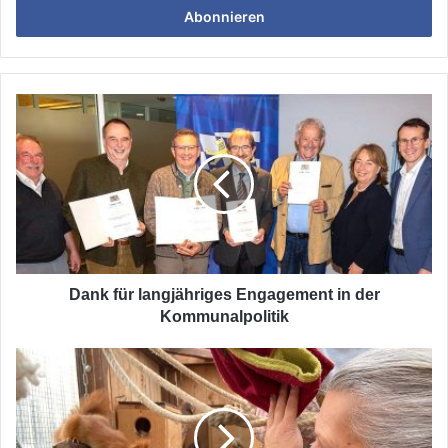
E-
Mailadresse
ein
Dank
für
langjähriges
Engagement
in
der
Kommunalpolitik
Dank für langjähriges Engagement in der
Kommunalpolitik
Eichhörnchen
Station
in
Gilching
gründet